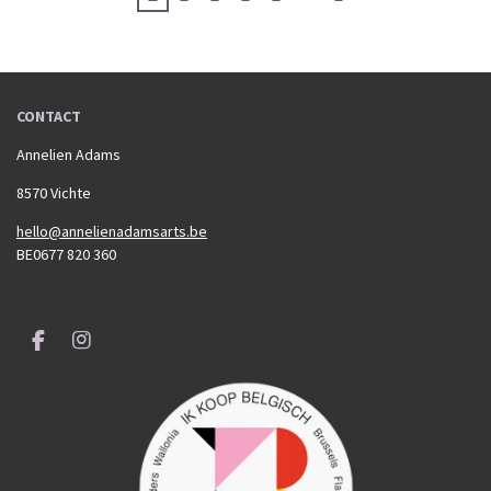
CONTACT
Annelien Adams
8570 Vichte
hello@annelienadamsarts.be
BE0677 820 360
F
I
a
n
c
s
e
t
b
a
o
g
o
r
k
a