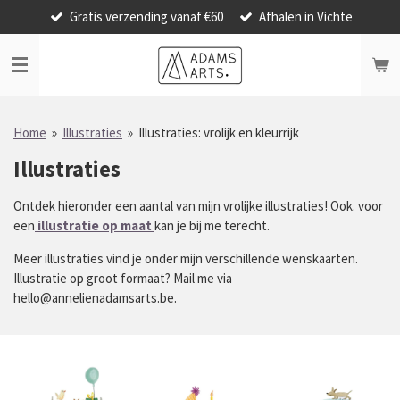
Gratis verzending vanaf €60
Afhalen in Vichte
Ga
direct
naar
de
hoofdinhoud
Home
»
Illustraties
»
Illustraties: vrolijk en kleurrijk
Illustraties
Ontdek hieronder een aantal van mijn vrolijke illustraties! Ook. voor
een
illustratie
op
maat
kan je bij me terecht.
Meer illustraties vind je onder mijn verschillende wenskaarten.
Illustratie op groot formaat? Mail me via
hello@annelienadamsarts.be.