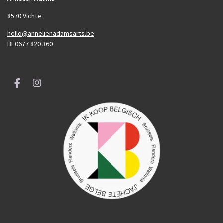
8570 Vichte
hello@annelienadamsarts.be
BE0677 820 360
F
I
a
n
c
s
e
t
b
a
o
g
o
r
k
a
m