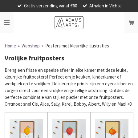
Gratis verzending vanaf €60
Afhalen in Vichte
Ga
direct
naar
de
hoofdinhoud
Home
»
Webshop
»
Posters met kleurrijke illustraties
Vrolijke fruitposters
Breng een frisse en speelse sfeer in elke kamer met deze leuke,
kleurrijke fruitposters! Perfect om je keuken, kinderkamer of
werkplek op te vrolijken. De kleurrijke prints zijn een eyecatcher en
zorgen direct voor een vrolijke en gezellige uitstraling. Ontdek de
perfecte combinatie van stijl en plezier met onze fruitposters.
Ontmoet snel Cis, Alice, Sally, Karel, Bobby, Albert, Willy en Max! <3