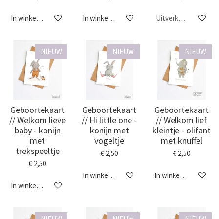
In winkelwagen
In winkelwagen
Uitverkocht
NIEUW
NIEUW
NIEUW
Geboortekaart
Geboortekaart
Geboortekaart
// Welkom lieve
// Hi little one -
// Welkom lief
baby - konijn
konijn met
kleintje - olifant
met
vogeltje
met knuffel
trekspeeltje
€ 2,50
€ 2,50
€ 2,50
In winkelwagen
In winkelwagen
In winkelwagen
NIEUW
NIEUW
NIEUW