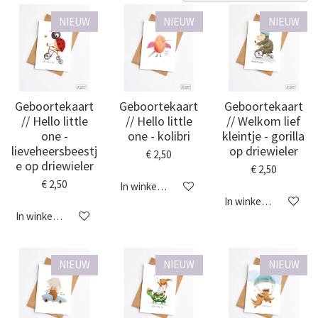
NIEUW
NIEUW
NIEUW
Geboortekaart
Geboortekaart
Geboortekaart
// Hello little
// Hello little
// Welkom lief
one -
one - kolibri
kleintje - gorilla
lieveheersbeestj
op driewieler
€ 2,50
e op driewieler
€ 2,50
€ 2,50
In winkelwagen
In winkelwagen
In winkelwagen
NIEUW
NIEUW
NIEUW