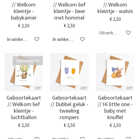
// Welkom
// Welkom lief
// Welkom
kleintje -
kleintje - beer
kleintje - walvis
babykamer
met hommel
€ 2,50
€ 2,50
€ 2,50
Uitverkocht
In winkelwagen
In winkelwagen
Uitverkocht
Geboortekaart
Geboortekaart
Geboortekaart
// Welkom lief
// Dubbel geluk -
// Hi little one -
kleintje -
tweeling
baby met
luchtballon
rompers
knuffel
€ 2,50
€ 2,50
€ 2,50