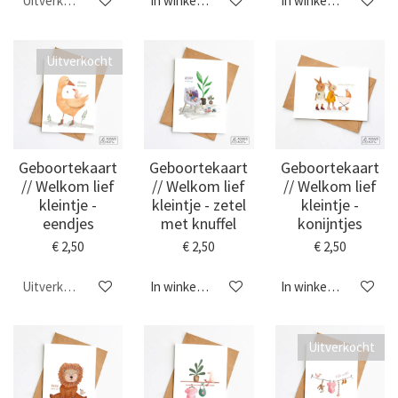
Uitverkocht
In winkelwagen
In winkelwagen
Uitverkocht
Geboortekaart
Geboortekaart
Geboortekaart
// Welkom lief
// Welkom lief
// Welkom lief
kleintje -
kleintje - zetel
kleintje -
eendjes
met knuffel
konijntjes
€ 2,50
€ 2,50
€ 2,50
Uitverkocht
In winkelwagen
In winkelwagen
Uitverkocht