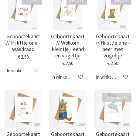
Geboortekaart
Geboortekaart
Geboortekaart
// Hi little one -
// Welkom
// Hi little one -
wasdraad
kleintje - eend
beer met
en vogeltje
vogeltje
€ 2,50
€ 2,50
€ 2,50
In winkelwagen
In winkelwagen
In winkelwagen
Uitverkocht
Geboortekaart
Geboortekaart
Geboortekaart