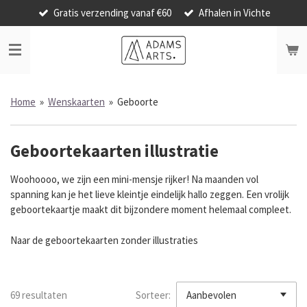
Gratis verzending vanaf €60
Afhalen in Vichte
Ga
direct
naar
de
hoofdinhoud
Home
»
Wenskaarten
»
Geboorte
Geboortekaarten illustratie
Woohoooo, we zijn een mini-mensje rijker! N
a maanden vol
spanning kan je het lieve kleintje eindelijk hallo zeggen.
Een vrolijk
geboortekaartje maakt dit bijzondere moment helemaal compleet.
Naar de geboortekaarten zonder illustraties
69 resultaten
Sorteer: