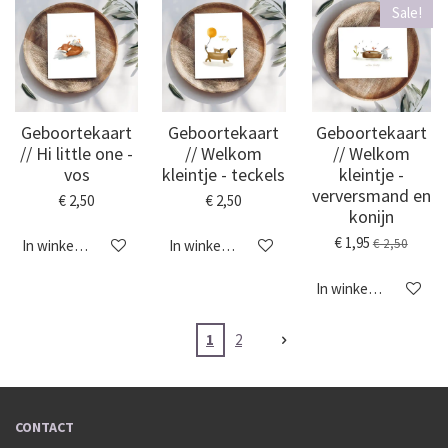
Sale!
Geboortekaart
Geboortekaart
Geboortekaart
// Hi little one -
// Welkom
// Welkom
vos
kleintje - teckels
kleintje -
verversmand en
€ 2,50
€ 2,50
konijn
€ 1,95
€ 2,50
In winkelwagen
In winkelwagen
In winkelwagen
1
2
CONTACT