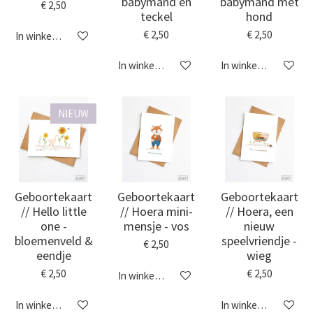
babymand en
babymand met
€ 2,50
teckel
hond
€ 2,50
€ 2,50
In winkelwagen
In winkelwagen
In winkelwagen
NIEUW
Geboortekaart
Geboortekaart
Geboortekaart
// Hello little
// Hoera mini-
// Hoera, een
one -
mensje - vos
nieuw
bloemenveld &
speelvriendje -
€ 2,50
eendje
wieg
€ 2,50
€ 2,50
In winkelwagen
In winkelwagen
In winkelwagen