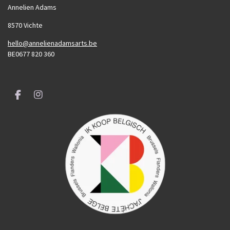
Annelien Adams
8570 Vichte
hello@annelienadamsarts.be
BE0677 820 360
F
I
a
n
c
s
e
t
b
a
o
g
o
r
k
a
m