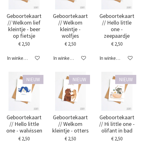
Geboortekaart
Geboortekaart
Geboortekaart
// Welkom lief
// Welkom
// Hello little
kleintje - beer
kleintje -
one -
op fietsje
wolfjes
zeepaardje
€ 2,50
€ 2,50
€ 2,50
In winkelwagen
In winkelwagen
In winkelwagen
NIEUW
NIEUW
NIEUW
Geboortekaart
Geboortekaart
Geboortekaart
// Hello little
// Welkom
// Hi little one -
one - walvissen
kleintje - otters
olifant in bad
€ 2,50
€ 2,50
€ 2,50