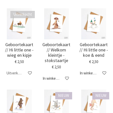
Uitverkocht
Geboortekaart
Geboortekaart
Geboortekaart
// Hi little one -
// Welkom
// Hi little one -
wieg en kipje
kleintje -
koe & eend
stokstaartje
€ 2,50
€ 2,50
€ 2,50
Uitverkocht
In winkelwagen
In winkelwagen
NIEUW
NIEUW