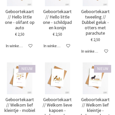
Geboortekaart
Geboortekaart
Geboortekaart
// Hello little
// Hello little
tweeling //
one - olifant op
one - schildpad
Dubbel geluk -
auto
en konijn
otters met
parachute
€ 2,50
€ 2,50
€ 2,50
In winkelwagen
In winkelwagen
In winkelwagen
NIEUW
NIEUW
Geboortekaart
Geboortekaart
Geboortekaart
// Welkom lief
// Welkom lieve
// Welkom lief
kleintje - mobiel
kapoen -
kleintje -