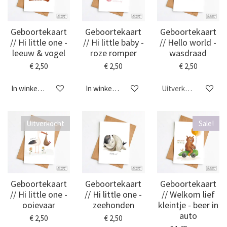
Geboortekaart
Geboortekaart
Geboortekaart
// Hi little one -
// Hi little baby -
// Hello world -
leeuw & vogel
roze romper
wasdraad
€ 2,50
€ 2,50
€ 2,50
In winkelwagen
In winkelwagen
Uitverkocht
Uitverkocht
Sale!
Geboortekaart
Geboortekaart
Geboortekaart
// Hi little one -
// Hi little one -
// Welkom lief
ooievaar
zeehonden
kleintje - beer in
auto
€ 2,50
€ 2,50