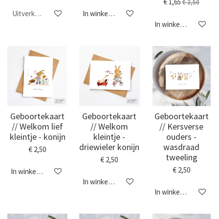
€ 1,65
€ 2,50
Uitverkocht
In winkelwagen
In winkelwagen
Geboortekaart
Geboortekaart
Geboortekaart
// Welkom lief
// Welkom
// Kersverse
kleintje - konijn
kleintje -
ouders -
driewieler konijn
wasdraad
€ 2,50
tweeling
€ 2,50
€ 2,50
In winkelwagen
In winkelwagen
In winkelwagen