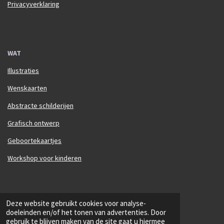
Privacyverklaring
WAT
Illustraties
Wenskaarten
Abstracte schilderijen
Grafisch ontwerp
Geboortekaartjes
Workshop voor kinderen
© 2025 Annelien Adams Arts
Deze website gebruikt cookies voor analyse-
Powered by
JouwWeb
doeleinden en/of het tonen van advertenties. Door
gebruik te blijven maken van de site gaat u hiermee