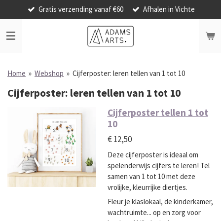
Gratis verzending vanaf €60
Afhalen in Vichte
Ga
direct
naar
de
hoofdinhoud
Home
»
Webshop
»
Cijferposter: leren tellen van 1 tot 10
Cijferposter: leren tellen van 1 tot 10
Cijferposter tellen 1 tot
10
€ 12,50
Deze cijferposter is ideaal om
spelenderwijs cijfers te leren! Tel
samen van 1 tot 10 met deze
vrolijke, kleurrijke diertjes.
Fleur je klaslokaal, de kinderkamer,
wachtruimte... op en zorg voor