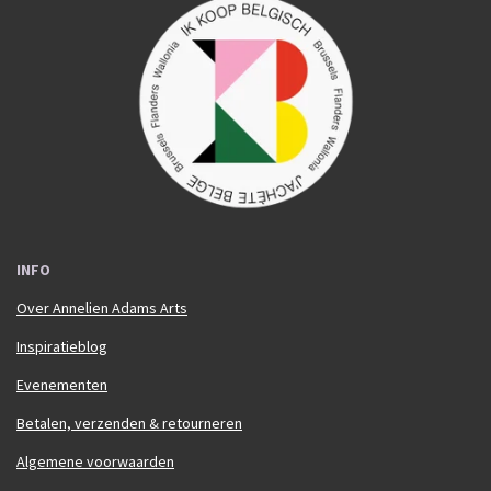
c
s
e
t
b
a
o
g
o
r
k
a
m
INFO
Over Annelien Adams Arts
Inspiratieblog
Evenementen
Betalen, verzenden & retourneren
Algemene voorwaarden