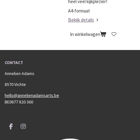
heel veel kijkplezier!
A4-formaat
Bekijk details
In winkelwagen
CONTACT
Annelien Adams
8570 Vichte
hello@annelienadamsarts.be
BE0677 820 360
F
I
a
n