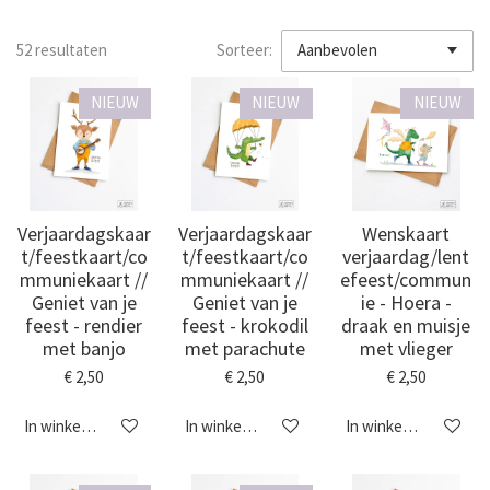
52 resultaten
Sorteer:
NIEUW
NIEUW
NIEUW
Verjaardagskaar
Verjaardagskaar
Wenskaart
t/feestkaart/co
t/feestkaart/co
verjaardag/lent
mmuniekaart //
mmuniekaart //
efeest/commun
Geniet van je
Geniet van je
ie - Hoera -
feest - rendier
feest - krokodil
draak en muisje
met banjo
met parachute
met vlieger
€ 2,50
€ 2,50
€ 2,50
In winkelwagen
In winkelwagen
In winkelwagen