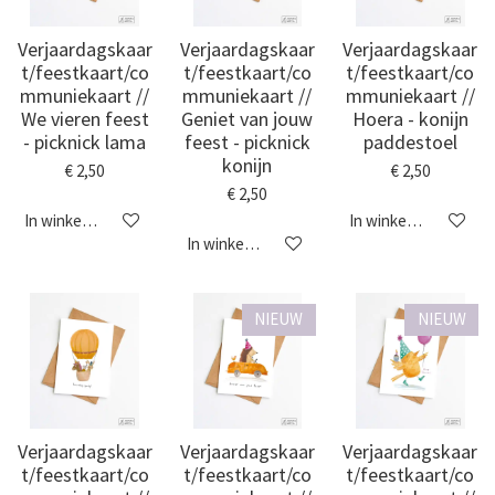
Verjaardagskaar
Verjaardagskaar
Verjaardagskaar
t/feestkaart/co
t/feestkaart/co
t/feestkaart/co
mmuniekaart //
mmuniekaart //
mmuniekaart //
We vieren feest
Geniet van jouw
Hoera - konijn
- picknick lama
feest - picknick
paddestoel
konijn
€ 2,50
€ 2,50
€ 2,50
In winkelwagen
In winkelwagen
In winkelwagen
NIEUW
NIEUW
Verjaardagskaar
Verjaardagskaar
Verjaardagskaar
t/feestkaart/co
t/feestkaart/co
t/feestkaart/co