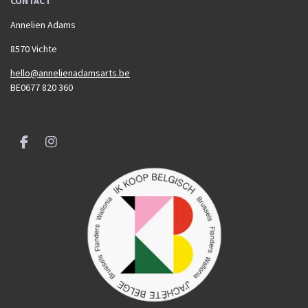
CONTACT
Annelien Adams
8570 Vichte
hello@annelienadamsarts.be
BE0677 820 360
F
I
a
n
c
s
e
t
b
a
o
g
o
r
k
a
m