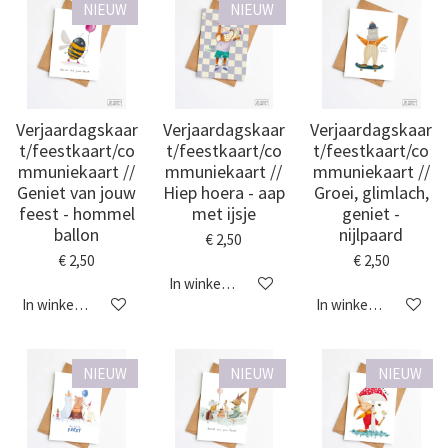
NIEUW
NIEUW
Verjaardagskaar
Verjaardagskaar
Verjaardagskaar
t/feestkaart/co
t/feestkaart/co
t/feestkaart/co
mmuniekaart //
mmuniekaart //
mmuniekaart //
Geniet van jouw
Hiep hoera - aap
Groei, glimlach,
feest - hommel
met ijsje
geniet -
ballon
nijlpaard
€ 2,50
€ 2,50
€ 2,50
In winkelwagen
In winkelwagen
In winkelwagen
NIEUW
NIEUW
NIEUW