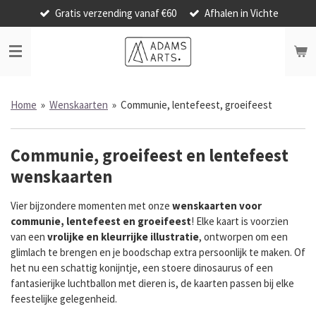
Gratis verzending vanaf €60
Afhalen in Vichte
Ga
direct
naar
de
hoofdinhoud
Home
»
Wenskaarten
»
Communie, lentefeest, groeifeest
Communie, groeifeest en lentefeest
wenskaarten
Vier bijzondere momenten met onze
wenskaarten voor
communie, lentefeest en groeifeest
! Elke kaart is voorzien
van een
vrolijke en kleurrijke illustratie
, ontworpen om een
glimlach te brengen en je boodschap extra persoonlijk te maken. Of
het nu een schattig konijntje, een stoere dinosaurus of een
fantasierijke luchtballon met dieren is, de kaarten passen bij elke
feestelijke gelegenheid.