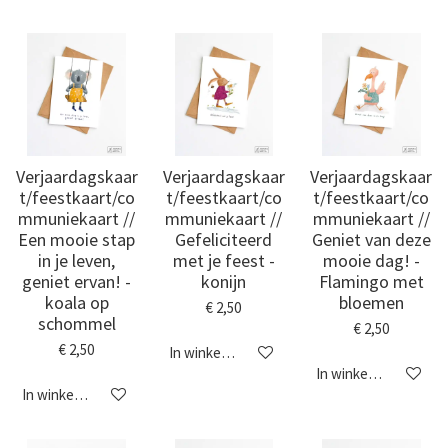
Verjaardagskaar
Verjaardagskaar
Verjaardagskaar
t/feestkaart/co
t/feestkaart/co
t/feestkaart/co
mmuniekaart //
mmuniekaart //
mmuniekaart //
Een mooie stap
Gefeliciteerd
Geniet van deze
in je leven,
met je feest -
mooie dag! -
geniet ervan! -
konijn
Flamingo met
koala op
bloemen
€ 2,50
schommel
€ 2,50
€ 2,50
In winkelwagen
In winkelwagen
In winkelwagen