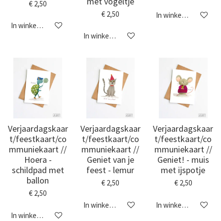
met vogeltje
€ 2,50
€ 2,50
In winkelwagen
In winkelwagen
In winkelwagen
Verjaardagskaar
Verjaardagskaar
Verjaardagskaar
t/feestkaart/co
t/feestkaart/co
t/feestkaart/co
mmuniekaart //
mmuniekaart //
mmuniekaart //
Hoera -
Geniet van je
Geniet! - muis
schildpad met
feest - lemur
met ijspotje
ballon
€ 2,50
€ 2,50
€ 2,50
In winkelwagen
In winkelwagen
In winkelwagen