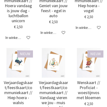
mmuniekaart //
mmuniekaart //
mmuniekaart //
Hoera vandaag
Geniet van jouw
Hiep hoera -
is jouw dag -
feest - egel in
vogel
luchtballon
auto
€ 2,50
unicorn
€ 2,50
€ 2,50
In winkelwagen
In winkelwagen
In winkelwagen
NIEUW
NIEUW
Verjaardagskaar
Verjaardagskaar
Wenskaart //
t/feestkaart/co
t/feestkaart/co
Proficiat -
mmuniekaart //
mmuniekaart //
woestijnvos
Hiep hoera -
Vandaag vieren
met bloemen
walvis
we jou - muis
€ 2,50