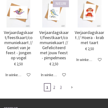
NIEUW
Verjaardagskaar
Verjaardagskaar
Verjaardagskaar
t/feestkaart/co
t/feestkaart/co
t // Hoera - krab
mmuniekaart //
mmuniekaart //
met taart
Geniet van je
Gefeliciteerd
€ 2,50
feest - jongen
met jouw feest
op vogel
- pimpelmees
In winkelwagen
€ 2,50
€ 2,50
In winkelwagen
In winkelwagen
1
2
3