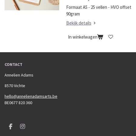
Formaat A5 - 25 vellen - HVO offset
90gram
Bekijk details
In winkelwagen
CONTACT
Annelien Adams
8570 Vichte
hello@annelienadamsarts.be
BE0677 820 360
F
I
a
n