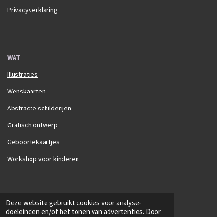
Privacyverklaring
WAT
Illustraties
Wenskaarten
Abstracte schilderijen
Grafisch ontwerp
Geboortekaartjes
Workshop voor kinderen
© 2025 Annelien Adams Arts
Deze website gebruikt cookies voor analyse-
Powered by
JouwWeb
doeleinden en/of het tonen van advertenties. Door