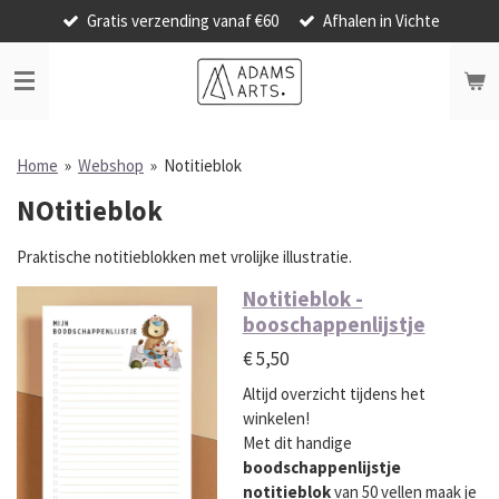
Gratis verzending vanaf €60
Afhalen in Vichte
Ga
direct
naar
de
hoofdinhoud
Home
»
Webshop
»
Notitieblok
NOtitieblok
Praktische notitieblokken met vrolijke illustratie.
Notitieblok -
booschappenlijstje
€ 5,50
Altijd overzicht tijdens het
winkelen!
Met dit handige
boodschappenlijstje
notitieblok
van 50 vellen maak je