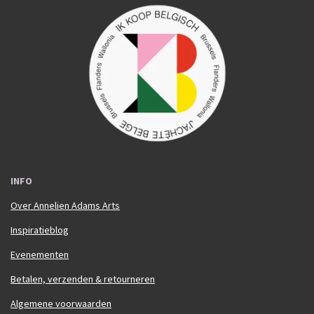
c
s
e
t
b
a
o
g
o
r
k
a
m
INFO
Over Annelien Adams Arts
Inspiratieblog
Evenementen
Betalen, verzenden & retourneren
Algemene voorwaarden