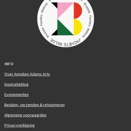
b
a
o
g
o
r
k
a
m
INFO
Over Annelien Adams Arts
Inspiratieblog
Evenementen
Betalen, verzenden & retourneren
Algemene voorwaarden
Privacyverklaring