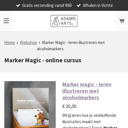
Gratis verzending vanaf €60
Afhalen in Vichte
Ga
direct
naar
de
hoofdinhoud
Home
»
Webshop
»
Marker Magic - leren illustreren met
alcoholmarkers
Marker Magic - online cursus
Marker magic - leren
illustreren met
alcoholmarkers
€ 20,00
Wil jij leren hoe je verbluffende
illustraties maakt met
alcoholmarkers? Dan is
Marker