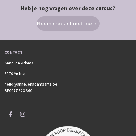
Heb je nog vragen over deze cursus?
Neem contact met me op
CONTACT
Annelien Adams
8570 Vichte
hello@annelienadamsarts.be
BE0677 820 360
F
I
a
n
c
s
e
t