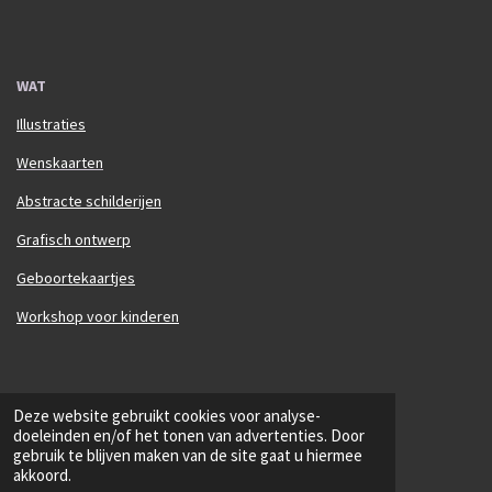
WAT
Illustraties
Wenskaarten
Abstracte schilderijen
Grafisch ontwerp
Geboortekaartjes
Workshop voor kinderen
© 2025 Annelien Adams Arts
Deze website gebruikt cookies voor analyse-
Powered by
JouwWeb
doeleinden en/of het tonen van advertenties. Door
gebruik te blijven maken van de site gaat u hiermee
akkoord.