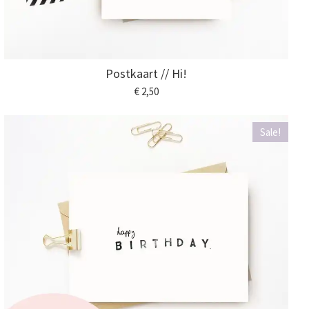
Postkaart // Hi!
€ 2,50
Sale!