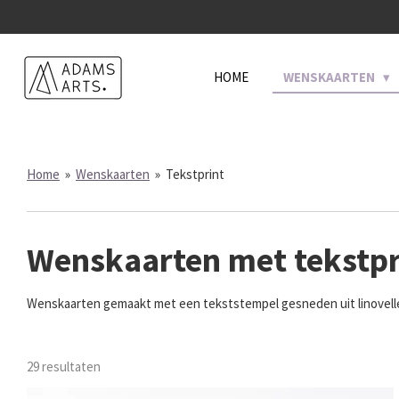
Ga
direct
naar
HOME
WENSKAARTEN
de
hoofdinhoud
Home
»
Wenskaarten
»
Tekstprint
Wenskaarten met tekstpr
Wenskaarten gemaakt met een tekststempel gesneden uit linovellen
29 resultaten