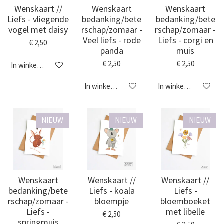
Wenskaart //
Wenskaart
Wenskaart
Liefs - vliegende
bedanking/bete
bedanking/bete
vogel met daisy
rschap/zomaar -
rschap/zomaar -
Veel liefs - rode
Liefs - corgi en
€ 2,50
panda
muis
€ 2,50
€ 2,50
In winkelwagen
In winkelwagen
In winkelwagen
NIEUW
NIEUW
NIEUW
Wenskaart
Wenskaart //
Wenskaart //
bedanking/bete
Liefs - koala
Liefs -
rschap/zomaar -
bloempje
bloemboeket
Liefs -
met libelle
€ 2,50
springmuis