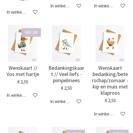
In winkelwagen
In winkelwagen
In winkelwagen
NIEUW
Wenskaart //
Bedankingskaar
Wenskaart
Vos met hartje
t // Veel liefs -
bedanking/bete
pimpelmees
rschap/zomaar -
€ 2,50
kip en muis met
€ 2,50
klaproos
In winkelwagen
€ 2,50
In winkelwagen
In winkelwagen