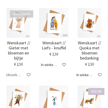
Uitverkocht
Wenskaart //
Wenskaart //
Wenskaart //
Gieter met
Liefs - knuffel
Quoka met
bloemen en
bloemen
€ 2,50
bijtje
bedanking
€ 2,50
€ 2,50
In winkelwagen
Uitverkocht
In winkelwagen
NIEUW