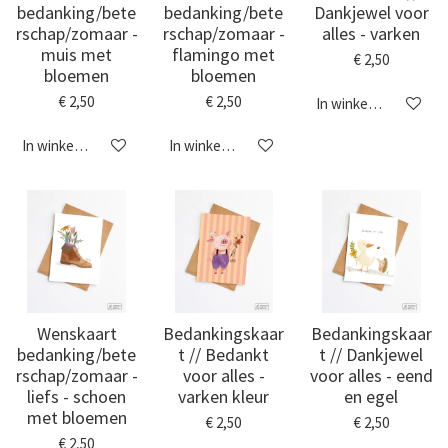
bedanking/bete
bedanking/bete
Dankjewel voor
rschap/zomaar -
rschap/zomaar -
alles - varken
muis met
flamingo met
€ 2,50
bloemen
bloemen
€ 2,50
€ 2,50
In winkelwagen
In winkelwagen
In winkelwagen
Wenskaart
Bedankingskaar
Bedankingskaar
bedanking/bete
t // Bedankt
t // Dankjewel
rschap/zomaar -
voor alles -
voor alles - eend
liefs - schoen
varken kleur
en egel
met bloemen
€ 2,50
€ 2,50
€ 2,50