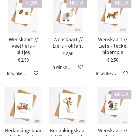
NIEUW
NIEUW
NIEUW
Wenskaart //
Wenskaart //
Wenskaart //
Veel liefs -
Liefs - olifant
Liefs - teckel
bijtjes
bloempje
€ 2,50
€ 2,50
€ 2,50
In winkelwagen
In winkelwagen
In winkelwagen
NIEUW
Bedankingskaar
Bedankingskaar
Wenskaart //