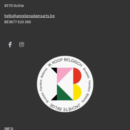
8570 Vichte
hello@annelienadamsarts.be
BE0677 820 360
F
I
a
n
c
s
e
t
b
a
o
g
o
r
k
a
m
INFO