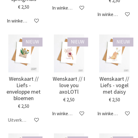
€ 2,50
€ 2,50
In winkelwagen
In winkelwagen
In winkelwagen
NIEUW
NIEUW
NIEUW
Wenskaart //
Wenskaart // I
Wenskaart //
Liefs -
love you
Liefs - vogel
enveloppe met
axoLOTl
met daisy
bloemen
€ 2,50
€ 2,50
€ 2,50
In winkelwagen
In winkelwagen
Uitverkocht