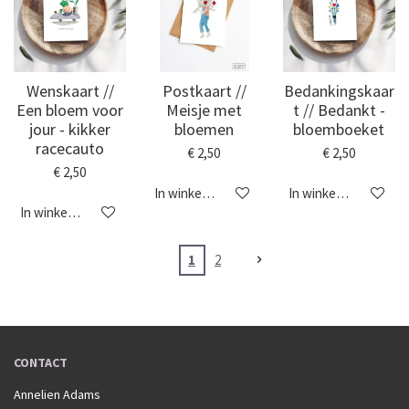
Wenskaart //
Postkaart //
Bedankingskaar
Een bloem voor
Meisje met
t // Bedankt -
jour - kikker
bloemen
bloemboeket
racecauto
€ 2,50
€ 2,50
€ 2,50
In winkelwagen
In winkelwagen
In winkelwagen
1
2
CONTACT
Annelien Adams