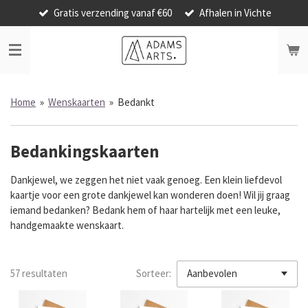
Gratis verzending vanaf €60
Afhalen in Vichte
Ga
direct
naar
de
hoofdinhoud
Home
»
Wenskaarten
»
Bedankt
Bedankingskaarten
Dankjewel, we zeggen het niet vaak genoeg. Een klein liefdevol
kaartje voor een grote dankjewel kan wonderen doen! Wil jij graag
iemand bedanken?
Bedank hem of haar hartelijk met een leuke,
handgemaakte wenskaart.
57 resultaten
Sorteer: