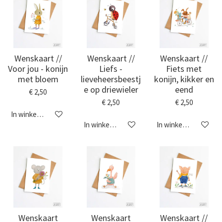
Wenskaart //
Wenskaart //
Wenskaart //
Voor jou - konijn
Liefs -
Fiets met
met bloem
lieveheersbeestj
konijn, kikker en
e op driewieler
eend
€ 2,50
€ 2,50
€ 2,50
In winkelwagen
In winkelwagen
In winkelwagen
Wenskaart
Wenskaart
Wenskaart //