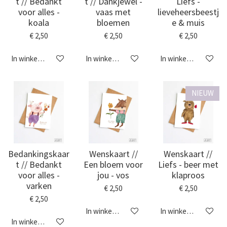
t // Bedankt
t // Dankjewel -
Liefs -
voor alles -
vaas met
lieveheersbeestj
koala
bloemen
e & muis
€ 2,50
€ 2,50
€ 2,50
In winkelwagen
In winkelwagen
In winkelwagen
NIEUW
Bedankingskaar
Wenskaart //
Wenskaart //
t // Bedankt
Een bloem voor
Liefs - beer met
voor alles -
jou - vos
klaproos
varken
€ 2,50
€ 2,50
€ 2,50
In winkelwagen
In winkelwagen
In winkelwagen