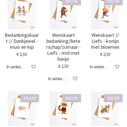
NIEUW
NIEUW
Bedankingskaar
Wenskaart
Wenskaart //
t // Dankjewel -
bedanking/bete
Liefs - konijn
muis en kip
rschap/zomaar -
met bloemen
Liefs - mol met
€ 2,50
€ 2,50
banjo
€ 2,50
In winkelwagen
In winkelwagen
In winkelwagen
NIEUW
NIEUW
NIEUW