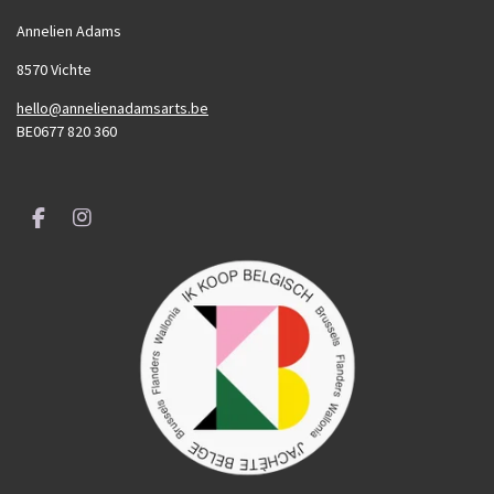
Annelien Adams
8570 Vichte
hello@annelienadamsarts.be
BE0677 820 360
F
I
a
n
c
s
e
t
b
a
o
g
o
r
k
a
m