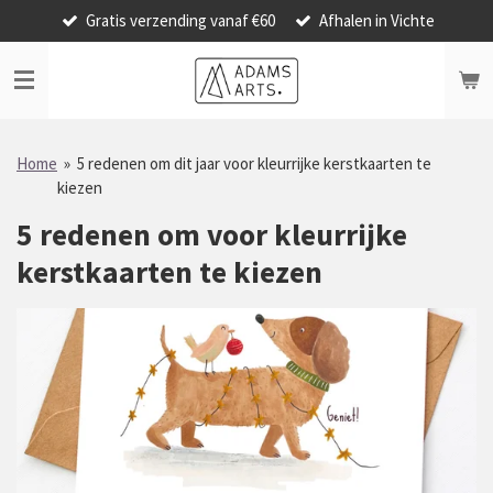
Gratis verzending vanaf €60
Afhalen in Vichte
Ga
direct
naar
de
hoofdinhoud
Home
»
5 redenen om dit jaar voor kleurrijke kerstkaarten te
kiezen
5 redenen om voor kleurrijke
kerstkaarten te kiezen