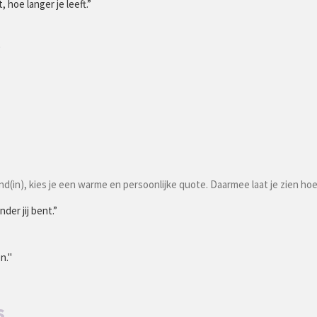
 hoe langer je leeft.”
"
iend(in), kies je een warme en persoonlijke quote. Daarmee laat je zien ho
der jij bent.”
n."
s