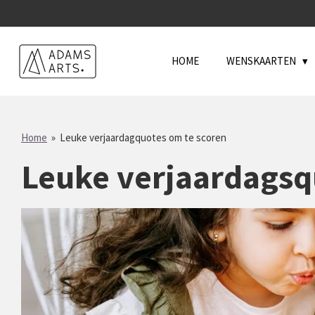
Ga
direct
naar
HOME
WENSKAARTEN
de
hoofdinhoud
Home
»
Leuke verjaardagquotes om te scoren
Leuke verjaardagsq