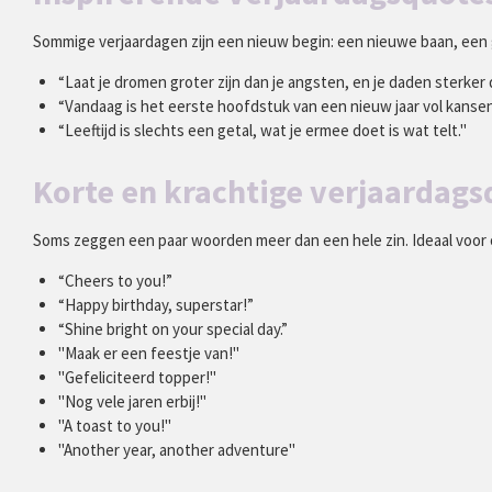
Sommige verjaardagen zijn een nieuw begin: een nieuwe baan, een 
“Laat je dromen groter zijn dan je angsten, en je daden sterker
“Vandaag is het eerste hoofdstuk van een nieuw jaar vol kansen
“Leeftijd is slechts een getal, wat je ermee doet is wat telt."
Korte en krachtige verjaardags
Soms zeggen een paar woorden meer dan een hele zin. Ideaal voor o
“Cheers to you!”
“Happy birthday, superstar!”
“Shine bright on your special day.”
"Maak er een feestje van!"
"Gefeliciteerd topper!"
"Nog vele jaren erbij!"
"A toast to you!"
"Another year, another adventure"