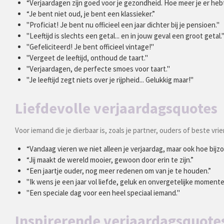
“Verjaardagen zijn goed voor je gezondheid. Hoe meer je er hebt,
“Je bent niet oud, je bent een klassieker.”
"Proficiat! Je bent nu officieel een jaar dichter bij je pensioen."
"Leeftijd is slechts een getal... en in jouw geval een groot getal.
"Gefeliciteerd! Je bent officieel vintage!"
"Vergeet de leeftijd, onthoud de taart."
"Verjaardagen, de perfecte smoes voor taart."
"Je leeftijd zegt niets over je rijpheid... Gelukkig maar!"
Liefdevolle verjaardagsquotes
Voor iemand die je dierbaar is, zoals je partner, ouders of beste vr
“Vandaag vieren we niet alleen je verjaardag, maar ook hoe bijzon
“Jij maakt de wereld mooier, gewoon door erin te zijn.”
“Een jaartje ouder, nog meer redenen om van je te houden.”
"Ik wens je een jaar vol liefde, geluk en onvergetelijke momente
"Een speciale dag voor een heel speciaal iemand."
Inspirerende verjaardagsquote