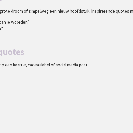
grote droom of simpelweg een nieuw hoofdstuk. Inspirerende quotes mo
 dan je woorden.”
.”
quotes
p een kaartje, cadeaulabel of social media post.