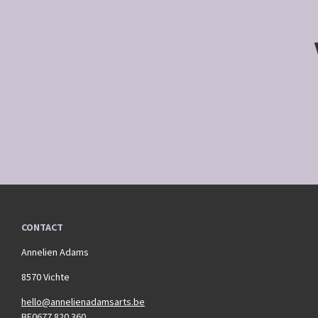
CONTACT
Annelien Adams
8570 Vichte
hello@annelienadamsarts.be
BE0677 820 360