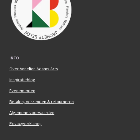
o
r
k
a
m
INFO
Over Annelien Adams Arts
Inspiratieblog
Evenementen
Betalen, verzenden & retourneren
Algemene voorwaarden
Privacyverklaring