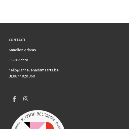
CONTACT
Annelien Adams
8570 Vichte
hello@annelienadamsarts.be
BE0677 820 360
F
I
a
n
c
s
e
t
b
a
o
g