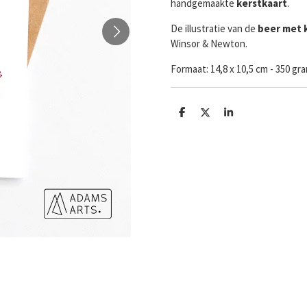
handgemaakte
kerstkaart
.
De illustratie van de
beer met 
Winsor & Newton.
Formaat:
14,8 x 10,5 cm - 350 g
D
D
S
e
e
h
l
e
a
e
l
r
n
e