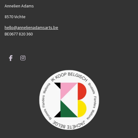
Annelien Adams
8570 Vichte
hello@annelienadamsarts.be
BE0677 820 360
F
I
a
n
c
s
e
t
b
a
o
g
o
r
k
a
m