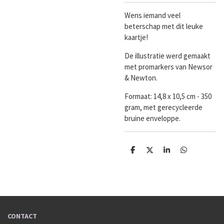
Wens iemand veel
beterschap met dit leuke
kaartje!
De illustratie werd gemaakt
met promarkers van Newsor
& Newton.
Formaat:
14,8 x 10,5 cm - 350
gram, met gerecycleerde
bruine enveloppe.
D
D
S
D
e
e
h
e
l
e
a
l
e
l
r
e
n
e
n
CONTACT