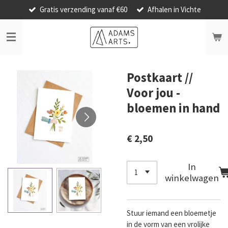
Gratis verzending vanaf €60
Afhalen in Vichte
Ga
direct
naar
de
hoofdinhoud
Postkaart //
Voor jou -
bloemen in hand
€ 2,50
In
winkelwagen
Stuur iemand een bloemetje
in de vorm van een vrolijke