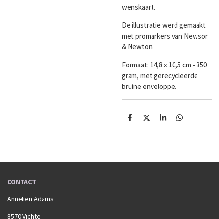
wenskaart.
De illustratie werd gemaakt
met promarkers van Newsor
& Newton.
Formaat:
14,8 x 10,5 cm - 350
gram, met gerecycleerde
bruine enveloppe.
D
D
S
D
e
e
h
e
l
e
a
l
e
l
r
e
n
e
n
CONTACT
Annelien Adams
8570 Vichte