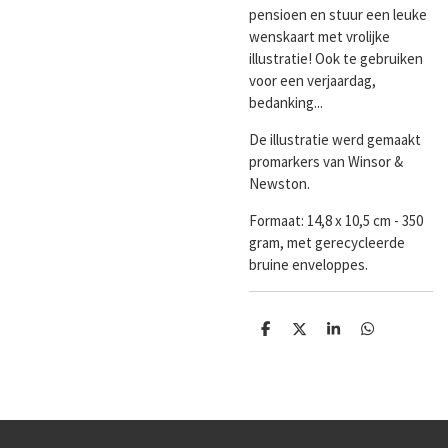
pensioen
en stuur een leuke
wenskaart met vrolijke
illustratie! Ook te gebruiken
voor een verjaardag,
bedanking...
De illustratie werd gemaakt
promarkers van Winsor &
Newston.
Formaat:
14,8 x 10,5 cm - 350
gram, met gerecycleerde
bruine enveloppes.
D
D
S
D
e
e
h
e
l
e
a
l
e
l
r
e
n
e
n