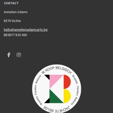
CONTACT
Annelien Adams
8570 Vichte
hello@annelienadamsarts.be
BE0677 820 360
F
I
a
n
c
s
e
t
b
a
o
g
o
r
k
a
m