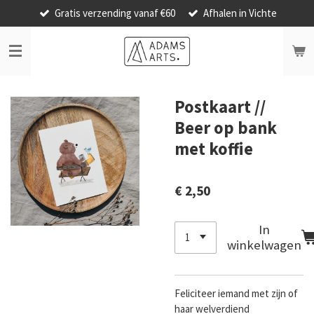
Gratis verzending vanaf €60
Afhalen in Vichte
Ga
direct
naar
de
hoofdinhoud
Postkaart //
Beer op bank
met koffie
€ 2,50
In
winkelwagen
Feliciteer iemand met zijn of
haar welverdiend