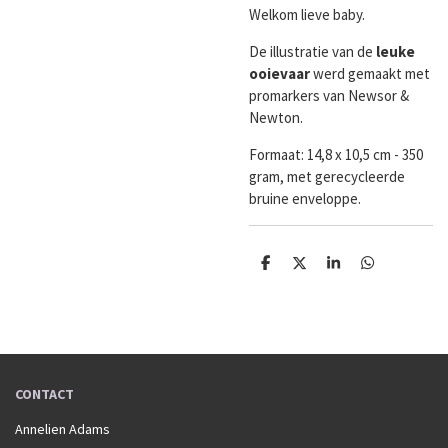
Welkom lieve baby.
De illustratie van de
leuke
ooievaar
werd gemaakt met
promarkers van Newsor &
Newton.
Formaat:
14,8 x 10,5 cm - 350
gram, met gerecycleerde
bruine enveloppe.
D
D
S
D
e
e
h
e
l
e
a
l
e
l
r
e
n
e
n
CONTACT
Annelien Adams