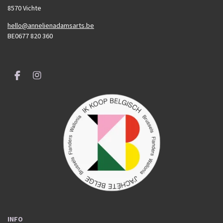
8570 Vichte
hello@annelienadamsarts.be
BE0677 820 360
F
I
a
n
c
s
e
t
b
a
o
g
o
r
k
a
m
INFO