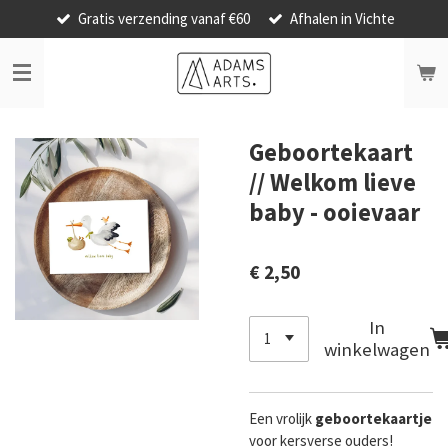
Gratis verzending vanaf €60
Afhalen in Vichte
Ga
direct
naar
de
hoofdinhoud
Geboortekaart
// Welkom lieve
baby - ooievaar
€ 2,50
In
winkelwagen
Een vrolijk
geboortekaartje
voor kersverse ouders!