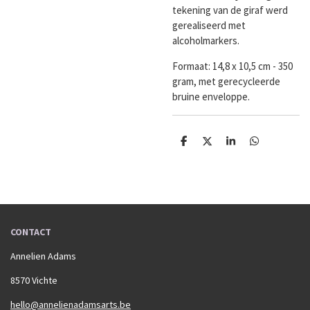
tekening van de giraf werd
gerealiseerd met
alcoholmarkers.
Formaat:
14,8 x 10,5 cm - 350
gram, met gerecycleerde
bruine enveloppe.
D
D
S
D
e
e
h
e
l
e
a
l
e
l
r
e
n
e
n
CONTACT
Annelien Adams
8570 Vichte
hello@annelienadamsarts.be