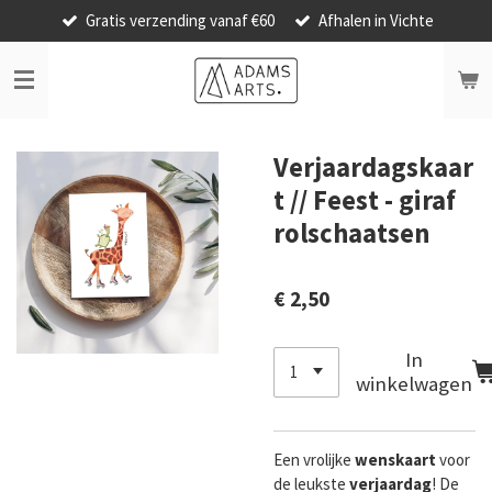
Gratis verzending vanaf €60
Afhalen in Vichte
Ga
direct
naar
de
hoofdinhoud
Verjaardagskaar
t // Feest - giraf
rolschaatsen
€ 2,50
In
winkelwagen
Een vrolijke
wenskaart
voor
de leukste
verjaardag
! De