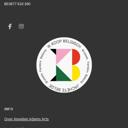
BE0677 820 360
F
I
a
n
c
s
e
t
b
a
o
g
o
r
k
a
m
INFO
Over Annelien Adams Arts