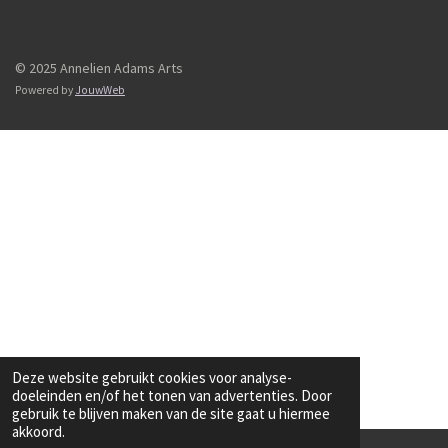
© 2025 Annelien Adams Arts
Powered by
JouwWeb
Deze website gebruikt cookies voor analyse-
doeleinden en/of het tonen van advertenties. Door
gebruik te blijven maken van de site gaat u hiermee
akkoord.