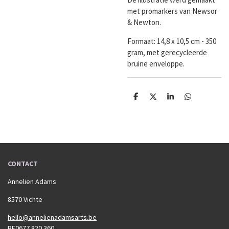
met promarkers van Newsor
& Newton.
Formaat:
14,8 x 10,5 cm - 350
gram, met gerecycleerde
bruine enveloppe.
D
D
S
D
e
e
h
e
l
e
a
l
e
l
r
e
n
e
n
CONTACT
Annelien Adams
8570 Vichte
hello@annelienadamsarts.be
BE0677 820 360