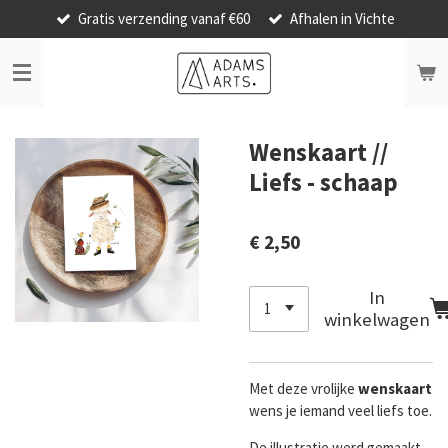
Gratis verzending vanaf €60
Afhalen in Vichte
Ga
direct
naar
de
hoofdinhoud
Wenskaart //
Liefs - schaap
€ 2,50
In
winkelwagen
Met deze vrolijke
wenskaart
wens je iemand veel liefs toe.
De illustratie werd gemaakt