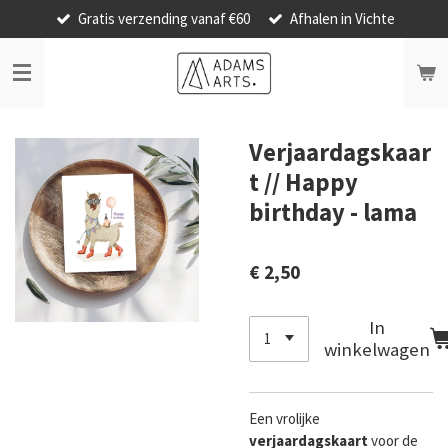
Gratis verzending vanaf €60
Afhalen in Vichte
Ga
direct
naar
de
hoofdinhoud
Verjaardagskaar
t // Happy
birthday - lama
€ 2,50
In
winkelwagen
Een vrolijke
verjaardagskaart
voor de