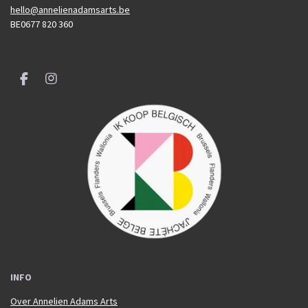
hello@annelienadamsarts.be
BE0677 820 360
F
I
a
n
c
s
e
t
b
a
o
g
o
r
k
a
m
INFO
Over Annelien Adams Arts