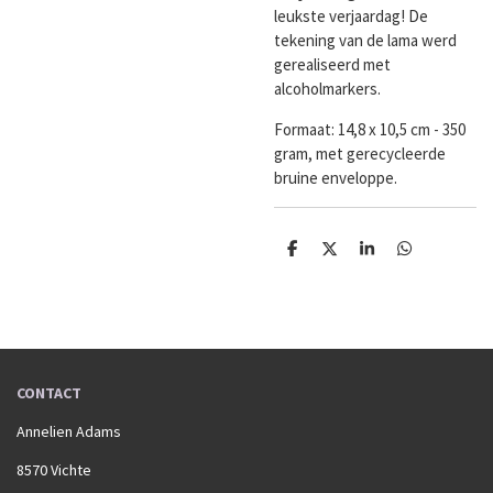
leukste verjaardag! De
tekening van de lama werd
gerealiseerd met
alcoholmarkers.
Formaat:
14,8 x 10,5 cm - 350
gram, met gerecycleerde
bruine enveloppe.
D
D
S
D
e
e
h
e
l
e
a
l
e
l
r
e
n
e
n
CONTACT
Annelien Adams
8570 Vichte