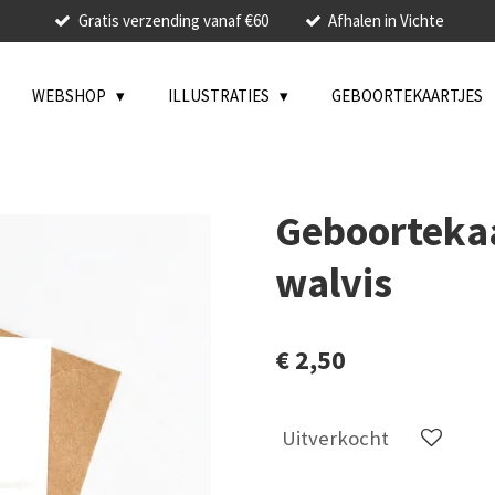
Gratis verzending vanaf €60
Afhalen in Vichte
WEBSHOP
ILLUSTRATIES
GEBOORTEKAARTJES
Geboortekaa
walvis
€ 2,50
Uitverkocht