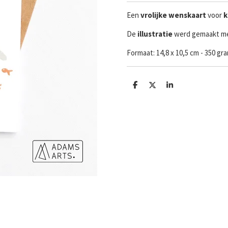
Een
vrolijke
wenskaart
voor
k
De
illustratie
werd gemaakt me
Formaat:
14,8 x 10,5 cm - 350 g
D
D
S
e
e
h
l
e
a
e
l
r
n
e