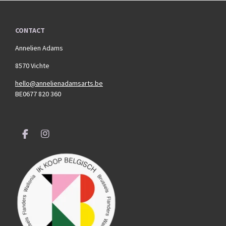
CONTACT
Annelien Adams
8570 Vichte
hello@annelienadamsarts.be
BE0677 820 360
F
I
a
n
c
s
e
t
b
a
o
g
o
r
k
a
m