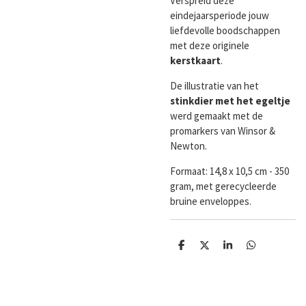
Verspreid deze
eindejaarsperiode jouw
liefdevolle boodschappen
met deze originele
kerstkaart
.
De illustratie van het
stinkdier met het egeltje
werd gemaakt met de
promarkers van Winsor &
Newton.
Formaat:
14,8 x 10,5 cm - 350
gram, met gerecycleerde
bruine enveloppes.
D
D
S
D
e
e
h
e
l
e
a
l
e
l
r
e
n
e
n