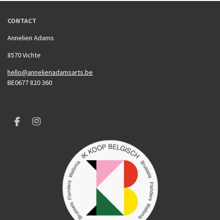
CONTACT
Annelien Adams
8570 Vichte
hello@annelienadamsarts.be
BE0677 820 360
F
I
a
n
c
s
e
t
b
a
o
g
o
r
k
a
m