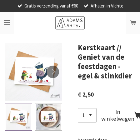
Gratis verzending vanaf €60
Afhalen in Vichte
Ga
direct
naar
de
hoofdinhoud
Kerstkaart //
Geniet van de
feestdagen -
egel & stinkdier
€ 2,50
In
winkelwagen