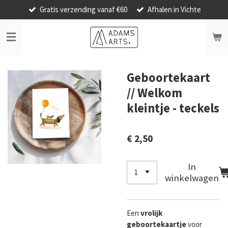
Gratis verzending vanaf €60
Afhalen in Vichte
Ga
direct
naar
de
hoofdinhoud
Geboortekaart
// Welkom
kleintje - teckels
€ 2,50
In
winkelwagen
Een
vrolijk
geboortekaartje
voor