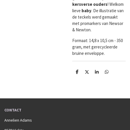
kersverse
ouders
! Welkom
lieve
baby
. De illustratie van
de teckels werd gemaakt
met promarkers van Newsor
& Newton.
Formaat:
14,8 x 10,5 cm - 350
gram, met gerecycleerde
bruine enveloppe.
D
D
S
D
e
e
h
e
l
e
a
l
e
l
r
e
n
e
n
CONTACT
Annelien Adams