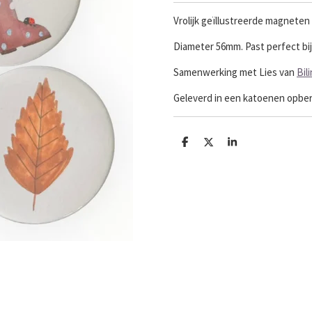
Vrolijk geïllustreerde magneten
Diameter 56mm. Past perfect bij 
Samenwerking met Lies van
Bil
Geleverd in een katoenen opber
D
D
S
e
e
h
l
e
a
e
l
r
n
e