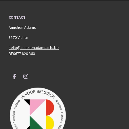
CONTACT
Annelien Adams
8570 Vichte
hello@annelienadamsarts.be
BE0677 820 360
F
I
a
n
c
s
e
t
b
a
o
g
o
r
k
a
m