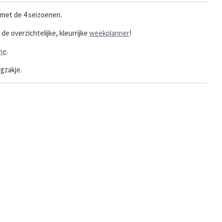
 met de 4 seizoenen.
de overzichtelijke, kleurrijke
weekplanner
!
ine
.
gzakje.