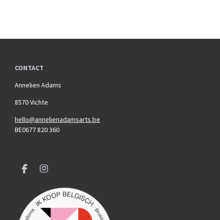
CONTACT
Annelien Adams
8570 Vichte
hello@annelienadamsarts.be
BE0677 820 360
F
I
a
n
c
s
e
t
b
a
o
g