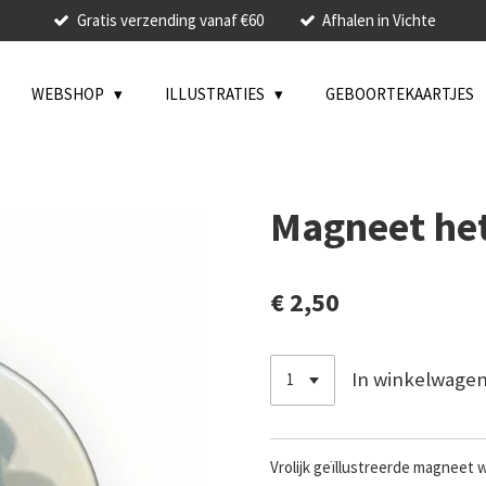
Gratis verzending vanaf €60
Afhalen in Vichte
WEBSHOP
ILLUSTRATIES
GEBOORTEKAARTJES
Magneet het
€ 2,50
In winkelwage
Vrolijk geïllustreerde magneet