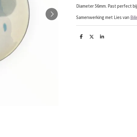
Diameter 56mm. Past perfect bij 
Samenwerking met Lies van
Bil
D
D
S
e
e
h
l
e
a
e
l
r
n
e