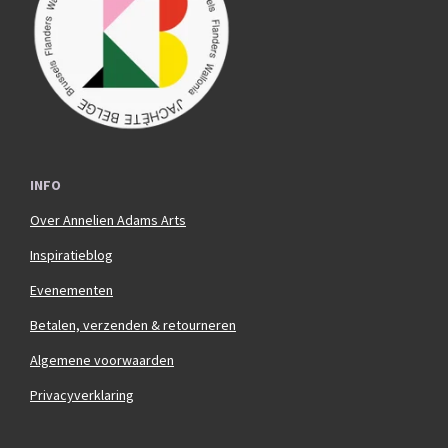
o
r
k
a
m
INFO
Over Annelien Adams Arts
Inspiratieblog
Evenementen
Betalen, verzenden & retourneren
Algemene voorwaarden
Privacyverklaring