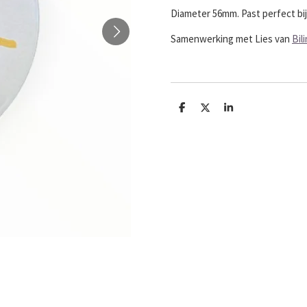
Diameter 56mm. Past perfect bij 
Samenwerking met Lies van
Bil
D
D
S
e
e
h
l
e
a
e
l
r
n
e