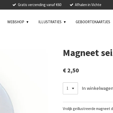
Gratis verzending vanaf €60
Afhalen in Vichte
WEBSHOP
ILLUSTRATIES
GEBOORTEKAARTJES
Magneet se
€ 2,50
In winkelwage
Vrolijk geïllustreerde magneet 