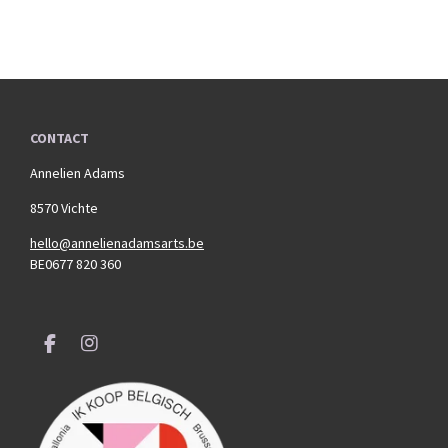
CONTACT
Annelien Adams
8570 Vichte
hello@annelienadamsarts.be
BE0677 820 360
F
I
a
n
c
s
e
t
b
a
o
g