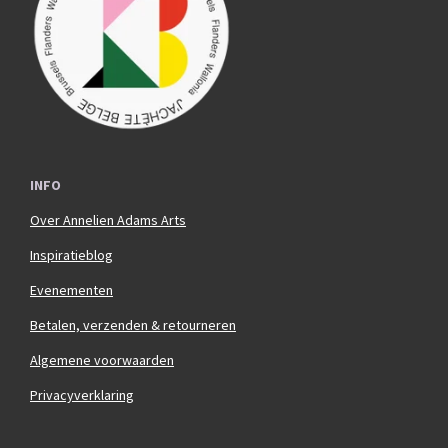
o
r
k
a
m
INFO
Over Annelien Adams Arts
Inspiratieblog
Evenementen
Betalen, verzenden & retourneren
Algemene voorwaarden
Privacyverklaring