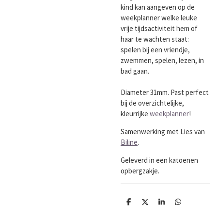
kind kan aangeven op de
weekplanner welke leuke
vrije tijdsactiviteit hem of
haar te wachten staat:
spelen bij een vriendje,
zwemmen, spelen, lezen, in
bad gaan.
Diameter 31mm. Past perfect
bij de overzichtelijke,
kleurrijke
weekplanner
!
Samenwerking met Lies van
Biline
.
Geleverd in een katoenen
opbergzakje.
D
D
S
D
e
e
h
e