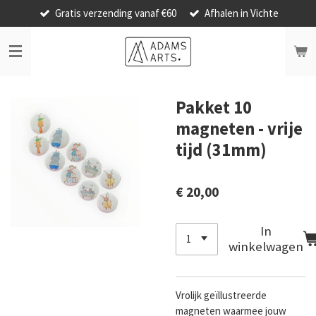
Gratis verzending vanaf €60
Afhalen in Vichte
Ga
direct
naar
de
hoofdinhoud
Pakket 10
magneten - vrije
tijd (31mm)
€ 20,00
In
winkelwagen
Vrolijk geïllustreerde
magneten waarmee jouw