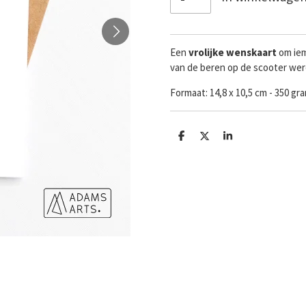
Een
vrolijke
wenskaart
om iem
van de beren op de scooter wer
Formaat:
14,8 x 10,5 cm - 350 g
D
D
S
e
e
h
l
e
a
e
l
r
n
e