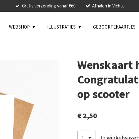
Gratis verzending vanaf €60
Afhalen in Vichte
WEBSHOP
ILLUSTRATIES
GEBOORTEKAARTJES
Wenskaart h
Congratulat
op scooter
€ 2,50
In winkelwage