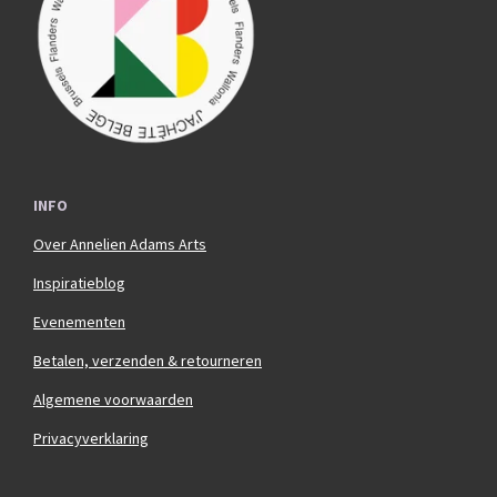
o
r
k
a
m
INFO
Over Annelien Adams Arts
Inspiratieblog
Evenementen
Betalen, verzenden & retourneren
Algemene voorwaarden
Privacyverklaring