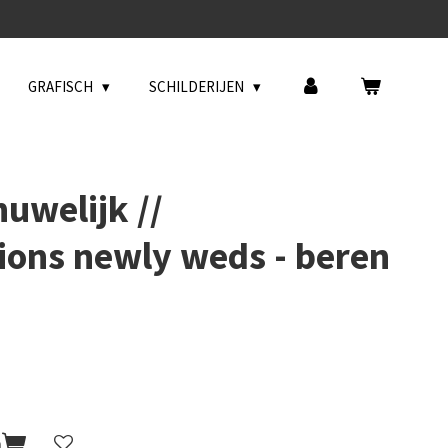
GRAFISCH
SCHILDERIJEN
uwelijk //
ions newly weds - beren
n