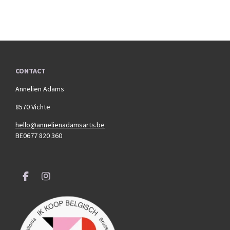
CONTACT
Annelien Adams
8570 Vichte
hello@annelienadamsarts.be
BE0677 820 360
F
I
a
n
c
s
e
t
b
a
o
g