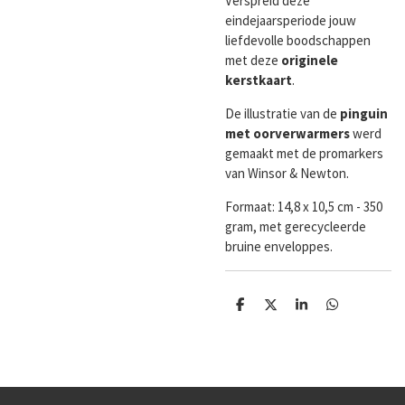
Verspreid deze
eindejaarsperiode jouw
liefdevolle boodschappen
met deze
originele
kerstkaart
.
De illustratie van de
pinguin
met oorverwarmers
werd
gemaakt met de promarkers
van Winsor & Newton.
Formaat:
14,8 x 10,5 cm - 350
gram, met gerecycleerde
bruine enveloppes.
D
D
S
D
e
e
h
e
l
e
a
l
e
l
r
e
n
e
n