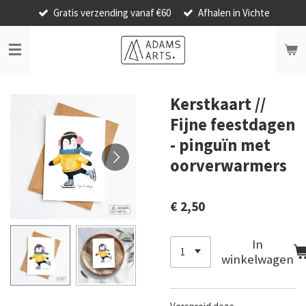
Gratis verzending vanaf €60
Afhalen in Vichte
Ga
direct
naar
de
hoofdinhoud
Kerstkaart //
Fijne feestdagen
- pinguïn met
oorverwarmers
€ 2,50
In
winkelwagen