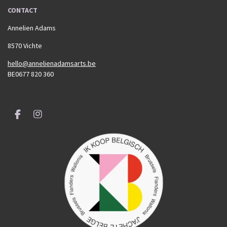
CONTACT
Annelien Adams
8570 Vichte
hello@annelienadamsarts.be
BE0677 820 360
F
I
a
n
c
s
e
t
b
a
o
g
o
r
k
a
m