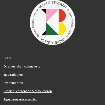
c
s
e
t
b
a
o
g
o
r
k
a
m
INFO
Over Annelien Adams Arts
Inspiratieblog
Evenementen
Betalen, verzenden & retourneren
Algemene voorwaarden