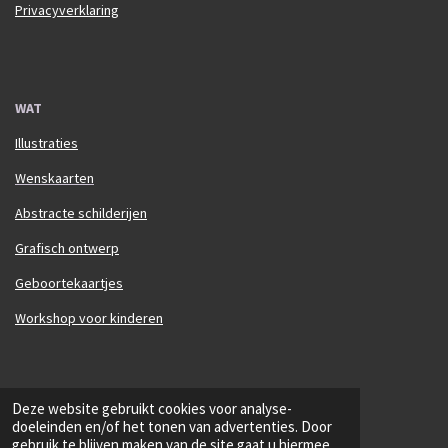
Privacyverklaring
WAT
Illustraties
Wenskaarten
Abstracte schilderijen
Grafisch ontwerp
Geboortekaartjes
Workshop voor kinderen
© 2025 Annelien Adams Arts
Deze website gebruikt cookies voor analyse-
Powered by
JouwWeb
doeleinden en/of het tonen van advertenties. Door
gebruik te blijven maken van de site gaat u hiermee