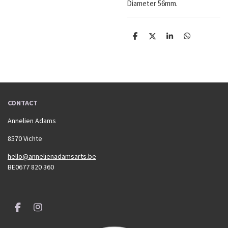
Diameter 56mm.
D
D
S
D
e
e
h
e
l
e
a
l
e
l
r
e
n
e
n
CONTACT
Annelien Adams
8570 Vichte
hello@annelienadamsarts.be
BE0677 820 360
F
I
a
n