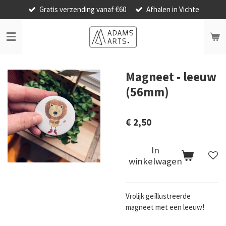
Gratis verzending vanaf €60
Afhalen in Vichte
Ga
direct
naar
de
hoofdinhoud
Magneet - leeuw
(56mm)
€ 2,50
In
winkelwagen
Vrolijk geïllustreerde
magneet met een leeuw!