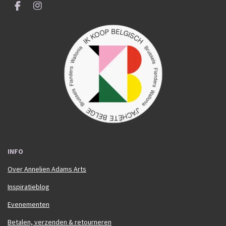
F
I
a
n
c
s
e
t
b
a
o
g
o
r
k
a
m
INFO
Over Annelien Adams Arts
Inspiratieblog
Evenementen
Betalen, verzenden & retourneren