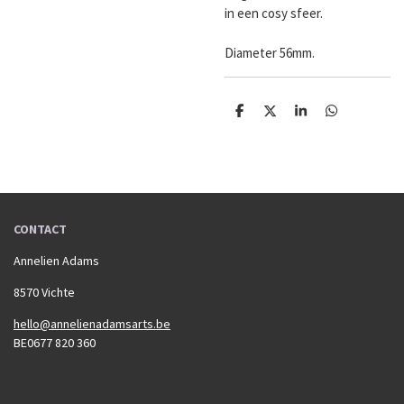
in een cosy sfeer.
Diameter 56mm.
D
D
S
D
e
e
h
e
l
e
a
l
e
l
r
e
n
e
n
CONTACT
Annelien Adams
8570 Vichte
hello@annelienadamsarts.be
BE0677 820 360