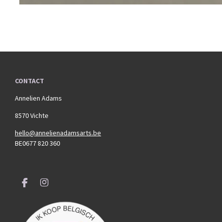
CONTACT
Annelien Adams
8570 Vichte
hello@annelienadamsarts.be
BE0677 820 360
F
I
a
n
c
s
e
t
b
a