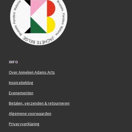
o
g
o
r
k
a
m
INFO
Over Annelien Adams Arts
Inspiratieblog
Evenementen
Betalen, verzenden & retourneren
Algemene voorwaarden
Privacyverklaring