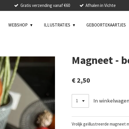
Gratis verzending vanaf €60
Afhalen in Vichte
WEBSHOP
ILLUSTRATIES
GEBOORTEKAARTJES
Magneet - b
€ 2,50
In winkelwage
Vrolijk geïllustreerde magneet 