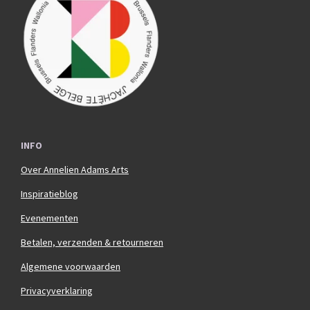
o
g
o
r
k
a
m
INFO
Over Annelien Adams Arts
Inspiratieblog
Evenementen
Betalen, verzenden & retourneren
Algemene voorwaarden
Privacyverklaring