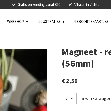
Gratis verzending vanaf €60
Afhalen in Vichte
WEBSHOP
ILLUSTRATIES
GEBOORTEKAARTJES
Magneet - r
(56mm)
€ 2,50
In winkelwage