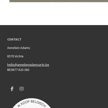
CONTACT
Annelien Adams
8570 Vichte
hello@annelienadamsarts.be
BE0677 820 360
F
I
a
n
c
s
e
t
b
a