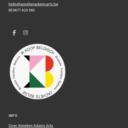
hello@annelienadamsarts.be
BE0677 820 360
F
I
a
n
c
s
e
t
b
a
o
g
o
r
k
a
m
INFO
Over Annelien Adams Arts