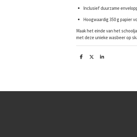
Inclusief duurzame envelop
Hoogwaardig 350 g papier vo
Maak het einde van het schooljaa
met deze unieke wasbeer op sk
D
D
S
e
e
h
l
e
a
e
l
r
n
e