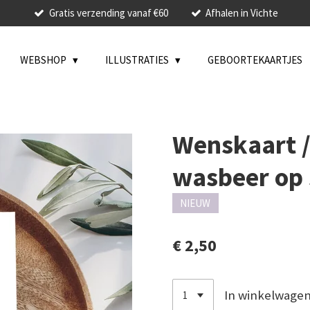
Gratis verzending vanaf €60
Afhalen in Vichte
WEBSHOP
ILLUSTRATIES
GEBOORTEKAARTJES
Wenskaart //
wasbeer op
NIEUW
€ 2,50
In winkelwage