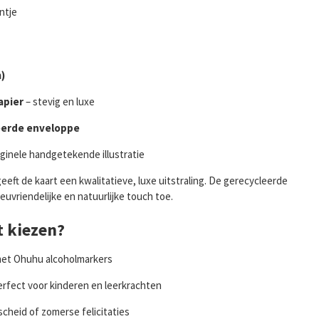
ntje
)
apier
– stevig en luxe
eerde enveloppe
iginele handgetekende illustratie
eft de kaart een kwalitatieve, luxe uitstraling. De gerecycleerde
euvriendelijke en natuurlijke touch toe.
 kiezen?
met Ohuhu alcoholmarkers
erfect voor kinderen en leerkrachten
cheid of zomerse felicitaties