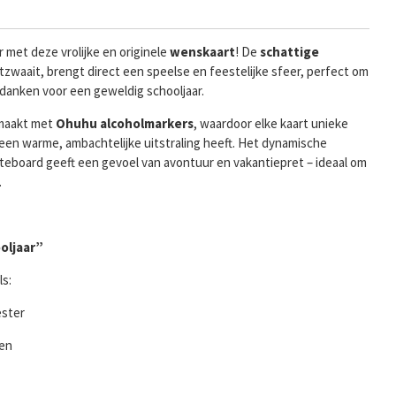
r met deze vrolijke en originele
wenskaart
! De
schattige
itzwaait, brengt direct een speelse en feestelijke sfeer, perfect om
edanken voor een geweldig schooljaar.
emaakt met
Ohuhu alcoholmarkers
, waardoor elke kaart unieke
een warme, ambachtelijke uitstraling heeft. Het dynamische
eboard geeft een gevoel van avontuur en vakantiepret – ideaal om
.
oljaar”
ls:
ester
gen