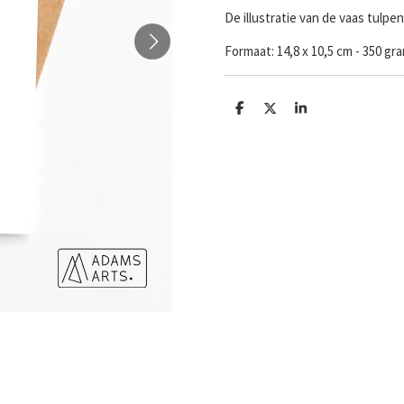
De illustratie van de vaas tul
Formaat:
14,8 x 10,5 cm - 350 g
D
D
S
e
e
h
l
e
a
e
l
r
n
e