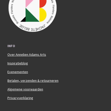
o
r
k
a
m
INFO
Over Annelien Adams Arts
Inspiratieblog
Evenementen
Betalen, verzenden & retourneren
Algemene voorwaarden
Privacyverklaring