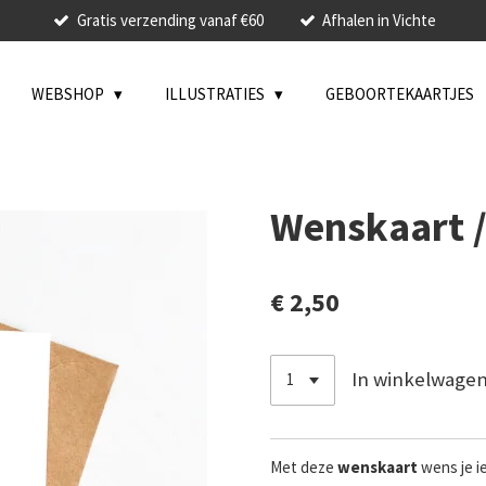
Gratis verzending vanaf €60
Afhalen in Vichte
WEBSHOP
ILLUSTRATIES
GEBOORTEKAARTJES
Wenskaart //
€ 2,50
In winkelwage
Met deze
wenskaart
wens je i