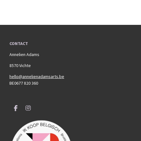
CONTACT
Annelien Adams
8570 Vichte
hello@annelienadamsarts.be
BE0677 820 360
F
I
a
n
c
s
e
t
b
a
o
g