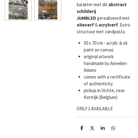
karakter met dit
abstract
schilderij
JUMBLED
gerealiseerd met
olieverf
&
acrylverf
. Extra
structuur met zandpasta
50 x 70 cm - acrylic & oil
paint on canvas
original artwork
handmade by Annelien
Adams
comes with a certificate
of authenticity
pickup in Vichte, near
Kortrijk (Belgium)
ONLY 1 AVAILABLE
D
D
S
D
e
e
h
e