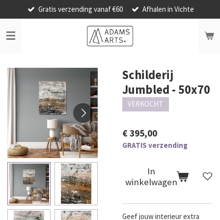
Gratis verzending vanaf €60
Afhalen in Vichte
Ga
direct
naar
de
hoofdinhoud
Schilderij
Jumbled - 50x70
VERKOCHT
€ 395,00
GRATIS verzending
In
winkelwagen
Geef jouw interieur extra