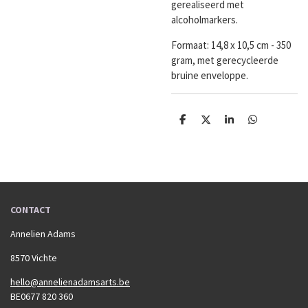
gerealiseerd met
alcoholmarkers.
Formaat:
14,8 x 10,5 cm - 350
gram, met gerecycleerde
bruine enveloppe.
D
D
S
D
e
e
h
e
l
e
a
l
e
l
r
e
n
e
n
CONTACT
Annelien Adams
8570 Vichte
hello@annelienadamsarts.be
BE0677 820 360