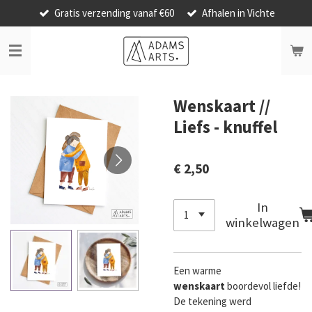
Gratis verzending vanaf €60
Afhalen in Vichte
Ga
direct
naar
de
hoofdinhoud
Wenskaart //
Liefs - knuffel
€ 2,50
In
winkelwagen
Een warme
wenskaart
boordevol liefde!
De tekening werd