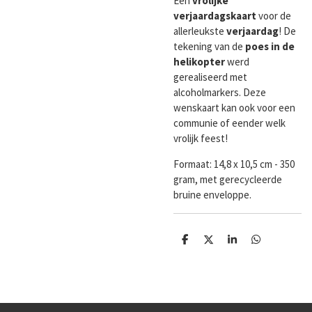
Een
vrolijke
verjaardagskaart
voor de
allerleukste
verjaardag
! De
tekening van de
poes
in de
helikopter
werd
gerealiseerd met
alcoholmarkers. Deze
wenskaart kan ook voor een
communie of eender welk
vrolijk feest!
Formaat:
14,8 x 10,5 cm - 350
gram, met gerecycleerde
bruine enveloppe.
D
D
S
D
e
e
h
e
l
e
a
l
e
l
r
e
n
e
n