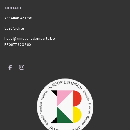
CONTACT
Annelien Adams
8570 Vichte
hello@annelienadamsarts.be
BE0677 820 360
F
I
a
n
c
s
e
t
b
a
o
g
o
r
k
a
m