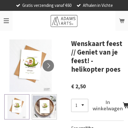
Gratis verzending vanaf €60
Afhalen in Vichte
Ga
direct
naar
de
hoofdinhoud
Wenskaart feest
// Geniet van je
feest! -
helikopter poes
€ 2,50
In
winkelwagen