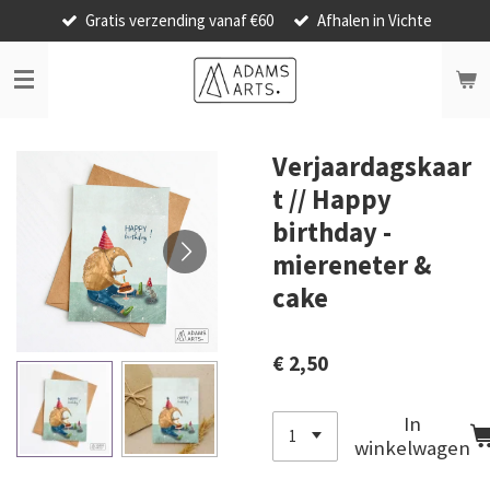
Gratis verzending vanaf €60
Afhalen in Vichte
Ga
direct
naar
de
hoofdinhoud
Verjaardagskaar
t // Happy
birthday -
miereneter &
cake
€ 2,50
In
winkelwagen