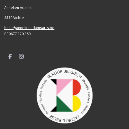
Annelien Adams
8570 Vichte
hello@annelienadamsarts.be
BE0677 820 360
F
I
a
n
c
s
e
t
b
a
o
g
o
r
k
a
m