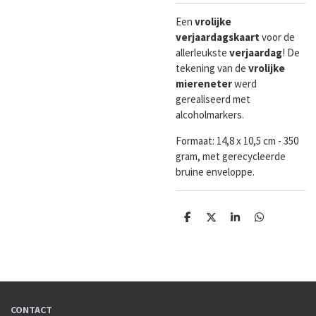
Een
vrolijke
verjaardagskaart
voor de
allerleukste
verjaardag
! De
tekening van de
vrolijke
miereneter
werd
gerealiseerd met
alcoholmarkers.
Formaat:
14,8 x 10,5 cm - 350
gram, met gerecycleerde
bruine enveloppe.
D
D
S
D
e
e
h
e
l
e
a
l
e
l
r
e
n
e
n
CONTACT