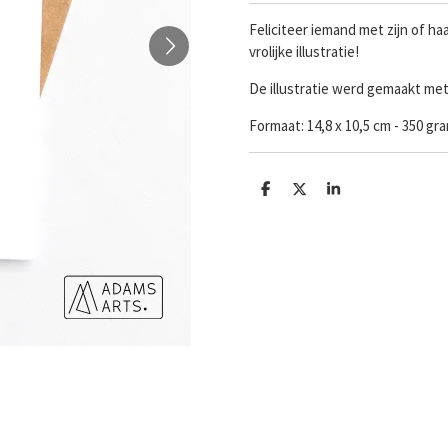
Feliciteer iemand met zijn of h
vrolijke illustratie!
De illustratie werd gemaakt me
Formaat:
14,8 x 10,5 cm - 350 g
D
D
S
e
e
h
l
e
a
e
l
r
n
e