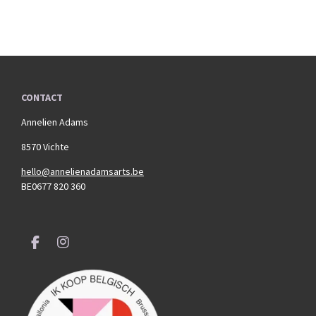
CONTACT
Annelien Adams
8570 Vichte
hello@annelienadamsarts.be
BE0677 820 360
F
I
a
n
c
s
e
t
b
a
o
g