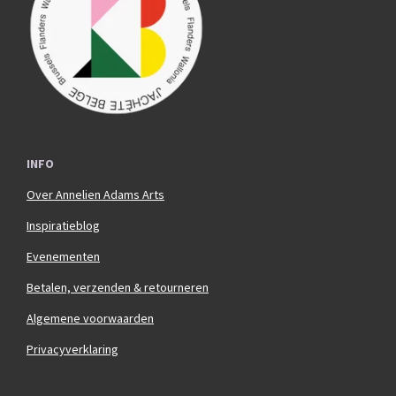
o
r
k
a
m
INFO
Over Annelien Adams Arts
Inspiratieblog
Evenementen
Betalen, verzenden & retourneren
Algemene voorwaarden
Privacyverklaring