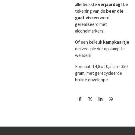
allerleukste
verjaardag
! De
tekening van de
beer die
gaat vissen
werd
gerealiseerd met
alcoholmarkers.
Of een keileuk
kampkaartje
om veel plezier op kamp te
wensen!
Formaat:
14,8 x 10,5 cm - 350
gram, met gerecycleerde
bruine enveloppe.
D
D
S
D
e
e
h
e
l
e
a
l
e
l
r
e
n
e
n