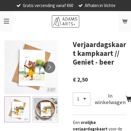
Gratis verzending vanaf €60
Afhalen in Vichte
Ga
direct
naar
de
hoofdinhoud
Verjaardagskaar
t kampkaart //
Geniet - beer
€ 2,50
In
winkelwagen
Een
vrolijke
verjaardagskaart
voor de