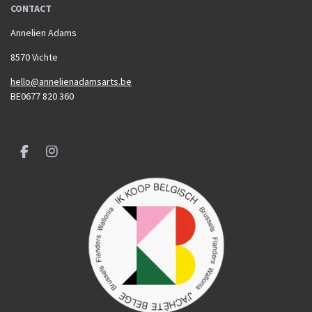
CONTACT
Annelien Adams
8570 Vichte
hello@annelienadamsarts.be
BE0677 820 360
F
I
a
n
c
s
e
t
b
a
o
g
o
r
k
a
m