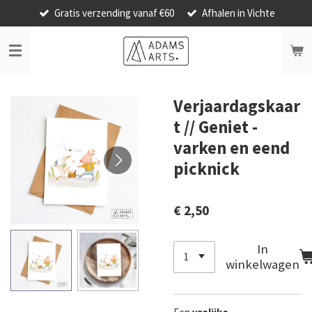
Gratis verzending vanaf €60
Afhalen in Vichte
Ga
direct
naar
de
hoofdinhoud
Verjaardagskaar
t // Geniet -
varken en eend
picknick
€ 2,50
In
winkelwagen