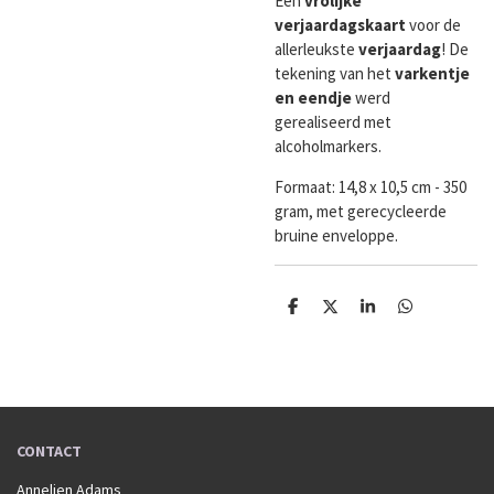
Een
vrolijke
verjaardagskaart
voor de
allerleukste
verjaardag
! De
tekening van het
varkentje
en eendje
werd
gerealiseerd met
alcoholmarkers.
Formaat:
14,8 x 10,5 cm - 350
gram, met gerecycleerde
bruine enveloppe.
D
D
S
D
e
e
h
e
l
e
a
l
e
l
r
e
n
e
n
CONTACT
Annelien Adams