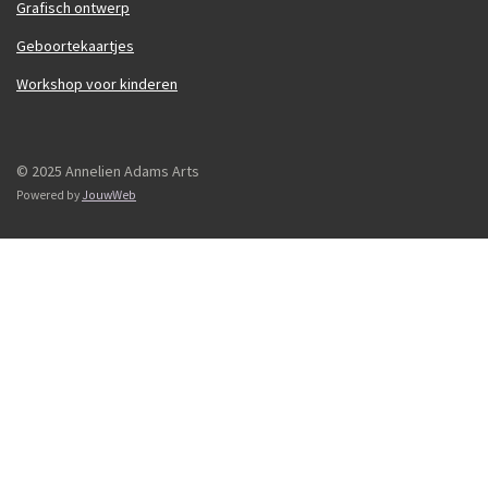
Grafisch ontwerp
Geboortekaartjes
Workshop voor kinderen
© 2025 Annelien Adams Arts
Powered by
JouwWeb