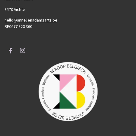
8570 Vichte
hello@annelienadamsarts.be
BE0677 820 360
F
I
a
n
c
s
e
t
b
a
o
g
o
r
k
a
m