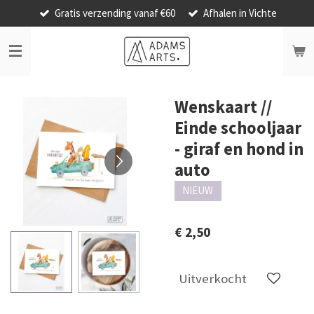
Gratis verzending vanaf €60
Afhalen in Vichte
Ga
direct
naar
de
hoofdinhoud
Wenskaart //
Einde schooljaar
- giraf en hond in
auto
NIEUW
€ 2,50
Uitverkocht