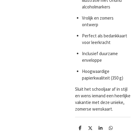
illustratie met Ohuhu
alcoholmarkers
Vrolijk en zomers
ontwerp
Perfect als bedankkaart
voor leerkracht
Inclusief duurzame
enveloppe
Hoogwaardige
papierkwaliteit (350 g)
Sluit het schooljaar af in stijl
en wens iemand een heerlijke
vakantie met deze unieke,
zomerse wenskaart.
D
D
S
D
e
e
h
e