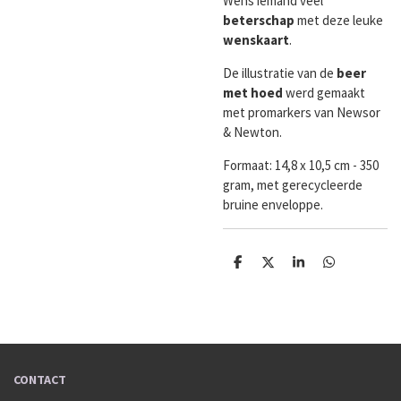
Wens iemand veel
beterschap
met deze leuke
wenskaart
.
De illustratie van de
beer
met hoed
werd gemaakt
met promarkers van Newsor
& Newton.
Formaat:
14,8 x 10,5 cm - 350
gram, met gerecycleerde
bruine enveloppe.
D
D
S
D
e
e
h
e
l
e
a
l
e
l
r
e
n
e
n
CONTACT