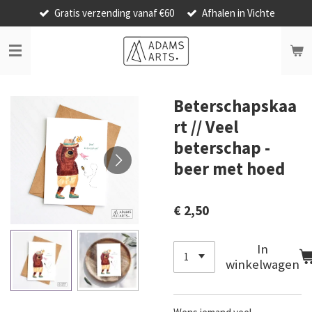
Gratis verzending vanaf €60
Afhalen in Vichte
Ga
direct
naar
de
hoofdinhoud
Beterschapskaa
rt // Veel
beterschap -
beer met hoed
€ 2,50
In
winkelwagen