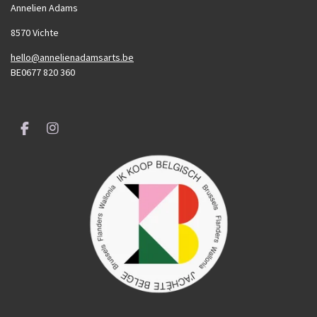
Annelien Adams
8570 Vichte
hello@annelienadamsarts.be
BE0677 820 360
F
I
a
n
c
s
e
t
b
a
o
g
o
r
k
a
m