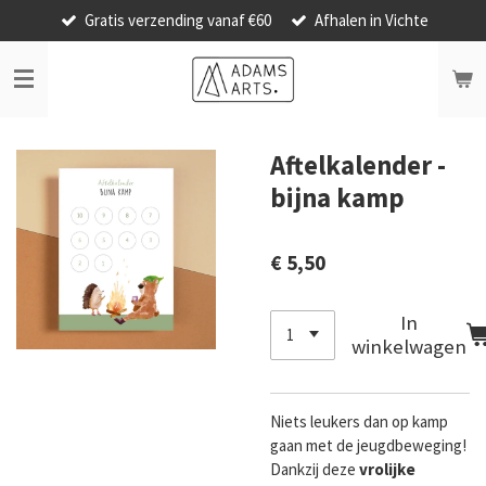
Gratis verzending vanaf €60
Afhalen in Vichte
Ga
direct
naar
de
hoofdinhoud
Aftelkalender -
bijna kamp
€ 5,50
In
winkelwagen
Niets leukers dan op kamp
gaan met de jeugdbeweging!
Dankzij deze
vrolijke