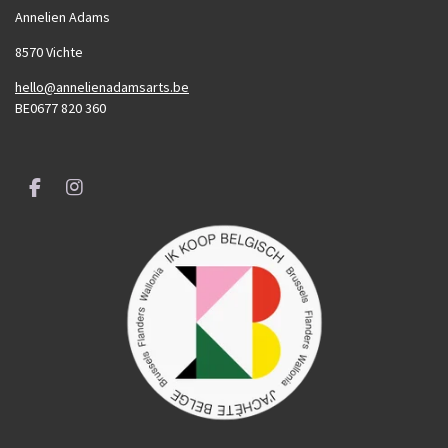
Annelien Adams
8570 Vichte
hello@annelienadamsarts.be
BE0677 820 360
F
I
a
n
c
s
e
t
b
a
o
g
o
r
k
a
m