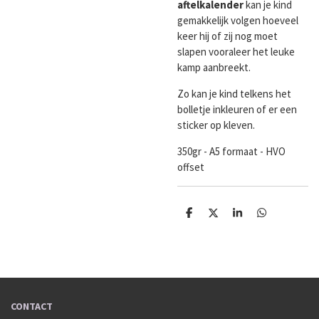
aftelkalender
kan je kind
gemakkelijk volgen hoeveel
keer hij of zij nog moet
slapen vooraleer het leuke
kamp aanbreekt.
Zo kan je kind telkens het
bolletje inkleuren of er een
sticker op kleven.
350gr - A5 formaat - HVO
offset
D
D
S
D
e
e
h
e
l
e
a
l
e
l
r
e
n
e
n
CONTACT