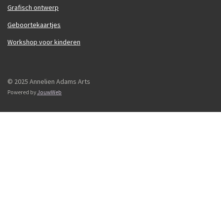
Grafisch ontwerp
Geboortekaartjes
Workshop voor kinderen
© 2025 Annelien Adams Arts
Powered by
JouwWeb