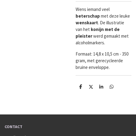
Wens iemand veel
beterschap
met deze leuke
wenskaart
. De illustratie
van het
konijn met de
pleister
werd gemaakt met
alcoholmarkers.
Formaat:
14,8 x 10,5 cm - 350
gram, met gerecycleerde
bruine enveloppe.
D
D
S
D
e
e
h
e
l
e
a
l
e
l
r
e
n
e
n
CONTACT