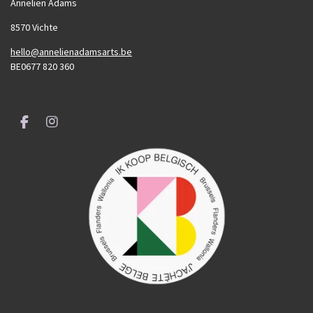
Annelien Adams
8570 Vichte
hello@annelienadamsarts.be
BE0677 820 360
F
I
a
n
c
s
e
t
b
a
o
g
o
r
k
a
m