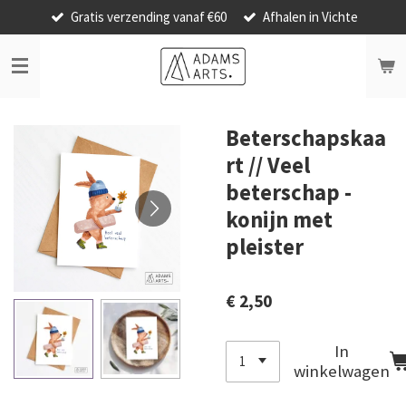
Gratis verzending vanaf €60
Afhalen in Vichte
Ga
direct
naar
de
hoofdinhoud
Beterschapskaa
rt // Veel
beterschap -
konijn met
pleister
€ 2,50
In
winkelwagen