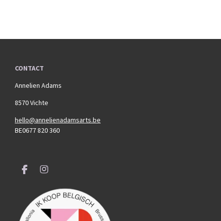
CONTACT
Annelien Adams
8570 Vichte
hello@annelienadamsarts.be
BE0677 820 360
F
I
a
n
c
s
e
t
b
a
o
g