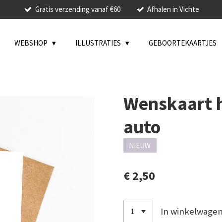
Gratis verzending vanaf €60
Afhalen in Vichte
WEBSHOP
ILLUSTRATIES
GEBOORTEKAARTJES
Wenskaart h
auto
NIEUW
€ 2,50
In winkelwage