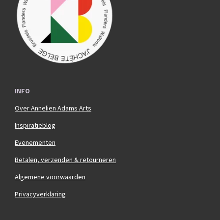
o
r
k
a
m
INFO
Over Annelien Adams Arts
Inspiratieblog
Evenementen
Betalen, verzenden & retourneren
Algemene voorwaarden
Privacyverklaring