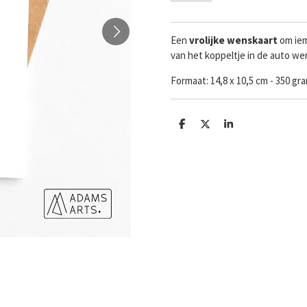
Een
vrolijke
wenskaart
om iem
van het koppeltje in de auto we
Formaat:
14,8 x 10,5 cm - 350 g
D
D
S
e
e
h
l
e
a
e
l
r
n
e