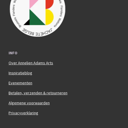
o
r
k
a
m
INFO
Over Annelien Adams Arts
Inspiratieblog
Evenementen
Betalen, verzenden & retourneren
Algemene voorwaarden
Privacyverklaring