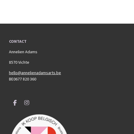
CONTACT
Annelien Adams
8570 Vichte
hello@annelienadamsarts.be
BE0677 820 360
F
I
a
n
c
s
e
t
b
a
o
g