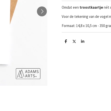
Omdat een
troostkaartje
nét d
Voor de tekening van de vogel 
Formaat:
14,8 x 10,5 cm - 350 g
D
D
S
e
e
h
l
e
a
e
l
r
n
e