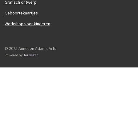
Grafisch ontwerp
Geboortekaartjes
Workshop voor kinderen
© 2025 Annelien Adams Arts
Powered by
JouwWeb