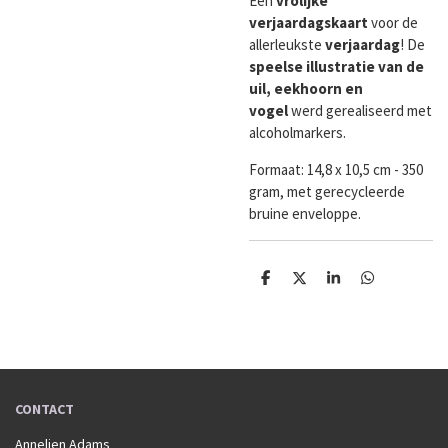
Een
vrolijke
verjaardagskaart
voor de
allerleukste
verjaardag
! De
speelse
illustratie van de
uil, eekhoorn en
vogel
werd gerealiseerd met
alcoholmarkers.
Formaat:
14,8 x 10,5 cm - 350
gram, met gerecycleerde
bruine enveloppe.
D
D
S
D
e
e
h
e
l
e
a
l
e
l
r
e
n
e
n
CONTACT
Annelien Adams