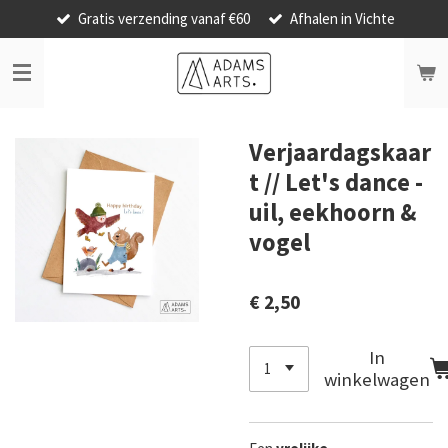
Gratis verzending vanaf €60
Afhalen in Vichte
Ga
direct
naar
de
hoofdinhoud
Verjaardagskaar
t // Let's dance -
uil, eekhoorn &
vogel
€ 2,50
In
winkelwagen