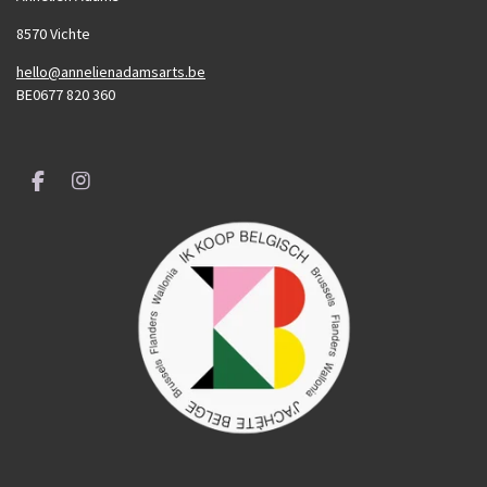
8570 Vichte
hello@annelienadamsarts.be
BE0677 820 360
F
I
a
n
c
s
e
t
b
a
o
g
o
r
k
a
m