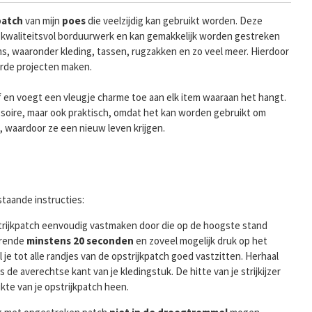
patch
van mijn
poes
die veelzijdig kan gebruikt worden. Deze
 kwaliteitsvol borduurwerk en kan gemakkelijk worden gestreken
ms, waaronder kleding, tassen, rugzakken en zo veel meer. Hierdoor
erde projecten maken.
f en voegt een vleugje charme toe aan elk item waaraan het hangt.
essoire, maar ook praktisch, omdat het kan worden gebruikt om
, waardoor ze een nieuw leven krijgen.
taande instructies:
pstrijkpatch eenvoudig vastmaken door die op de hoogste stand
rende
minstens 20 seconden
en zoveel mogelijk druk op het
je tot alle randjes van de opstrijkpatch goed vastzitten. Herhaal
s de averechtse kant van je kledingstuk. De hitte van je strijkijzer
kte van je opstrijkpatch heen.