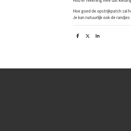
Hou er rekening mee dat kledi
Hoe goed de opstrijkpatch zal h
Je kan natuurlijk ook de randjes
D
D
S
e
e
h
l
e
a
e
l
r
n
e