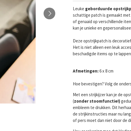
Leuke
geborduurde
opstrijk
schattige patch is gemaakt met
of genaaid op verschillende ite
kan je unieke en gepersonalise
Deze opstrijkpatch is decoratie
Het is niet alleen een leuk acc
beschadigde items op te lappen
Afmetingen:
6 x 8 cm
Hoe bevestigen? Volg de onders
Met een strijkijzer kan je de o
(
zonder stoomfunctie!)
gedu
embleem te drukken. Dit herhaal 
de strijkinstructies maar nu lang
of pers moet dan niet door de di