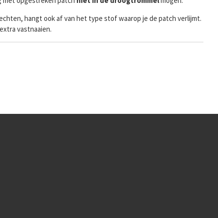
ng met opgestreken patch
niet in de droogtrommel
mogen.
echten, hangt ook af van het type stof waarop je de patch verlijmt.
 extra vastnaaien.