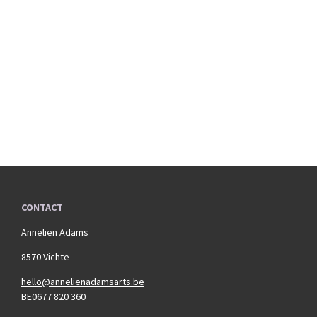
CONTACT
Annelien Adams
8570 Vichte
hello@annelienadamsarts.be
BE0677 820 360