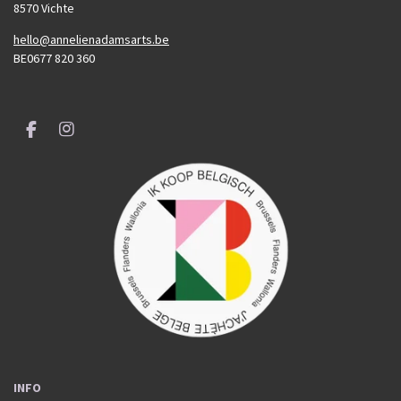
8570 Vichte
hello@annelienadamsarts.be
BE0677 820 360
F
I
a
n
c
s
e
t
b
a
o
g
o
r
k
a
m
INFO