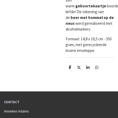
Een
warm
geboortekaartje
boorde
liefde! De tekening van
de
beer met hommel op de
neus
werd gerealiseerd met
alcoholmarkers.
Formaat:
14,8 x 10,5 cm - 350
gram, met gerecycleerde
bruine enveloppe.
D
D
S
D
e
e
h
e
l
e
a
l
e
l
r
e
n
e
n
CONTACT
Annelien Adams